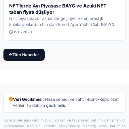
NFT'lerde Ayı Piyasası: BAYC ve Azuki NFT
taban fiyatı düşüyor
NFT piyasası zor zamanlar geçiriyor ve en prestijli
koleksiyonlardan biri olan Bored Ape Yacht Club (BAYC)
da...
05.07.2023
Tüm Haberler
Veri Gecikmesi:
Hisse senedi ve Tahvil-Bono-Repo özet
verileri 15 dakika gecikmelidir.
Burada yer alan yatırım bilgi, yorum ve tavsiyeleri yatırım danışmanlığı
kapsamında değildir. Yatırım danışmanlığı hizmeti; aracı kurumlar,