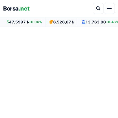
Borsa
.net
47,5997 ₺
6.526,67 ₺
13.763,00
+0.06%
+0.43