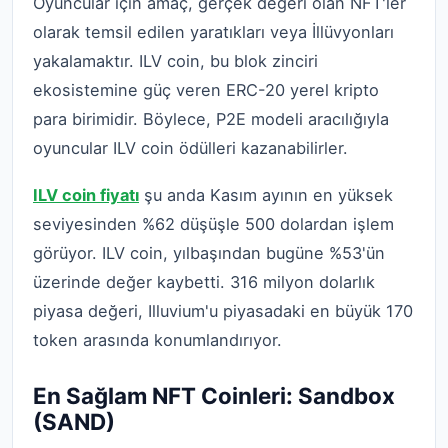
Oyuncular için amaç, gerçek değeri olan NFT'ler
olarak temsil edilen yaratıkları veya İllüvyonları
yakalamaktır. ILV coin, bu blok zinciri
ekosistemine güç veren ERC-20 yerel kripto
para birimidir. Böylece, P2E modeli aracılığıyla
oyuncular ILV coin ödülleri kazanabilirler.
ILV coin fiyatı
şu anda Kasım ayının en yüksek
seviyesinden %62 düşüşle 500 dolardan işlem
görüyor. ILV coin, yılbaşından bugüne %53'ün
üzerinde değer kaybetti. 316 milyon dolarlık
piyasa değeri, Illuvium'u piyasadaki en büyük 170
token arasında konumlandırıyor.
En Sağlam NFT Coinleri: Sandbox
(SAND)