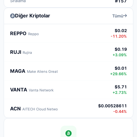
Sıralama
#157
Diğer Kriptolar
Tümü
$0.02
REPPO
Reppo
-11.20%
$0.19
RUJI
Rujira
+3.09%
$0.01
MAGA
Make Aliens Great
+29.66%
$5.71
VANTA
Vanta Network
+2.73%
$0.00528611
ACN
AITECH Cloud Netwo
-0.44%