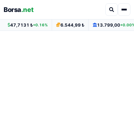
Borsa
.net
47,7131 ₺
6.544,99 ₺
13.799,00
+0.16%
+0.00