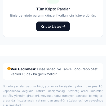
Tüm Kripto Paralar
Binlerce kripto paranın güncel fiyatları için listeye dönün.
Kripto Listesi
Veri Gecikmesi:
Hisse senedi ve Tahvil-Bono-Repo özet
verileri 15 dakika gecikmelidir.
Burada yer alan yatırım bilgi, yorum ve tavsiyeleri yatırım danışmanlığı
kapsamında değildir. Yatırım danışmanlığı hizmeti; aracı kurumlar,
portföy yönetim şirketleri, mevduat kabul etmeyen bankalar ile müşteri
arasında imzalanacak yatırım danışmanlığı sözleşmesi çerçevesinde
sunulmaktadır.