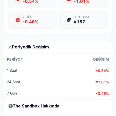
-0.54%
-1.01%
7 GÜN
SIRALAMA
-0.46%
#157
Periyodik Değişim
PERIYOT
DEĞIŞIM
1 Saat
0.54%
24 Saat
1.01%
7 Gün
0.46%
The Sandbox Hakkında