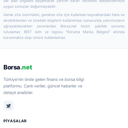
yer alan bilgilere dayanılarak yatırım kararı verilmesi beklentilerinize
uygun sonuçlar doğurmayabilir.
Gerek site üzerindeki, gerekse site için kullanılan kaynaklardaki hata ve
eksikliklerden ve sitedeki bilgilerin kullanılması sonucunda yatırımcıların
uğrayabilecekleri zararlardan Borsa.net hiçbir şekilde sorumlu
tutulamaz. BİST isim ve logosu "Koruma Marka Belgesi" altında
korunmakta olup izinsiz kullanılamaz.
Borsa
.net
Türkiye'nin önde gelen finans ve borsa bilgi
platformu. Canlı veriler, güncel haberler ve
detaylı analizler.
PIYASALAR