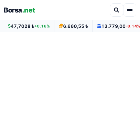
Borsa
.net
47,7028 ₺
6.660,55 ₺
13.779,00
+0.16%
-0.14