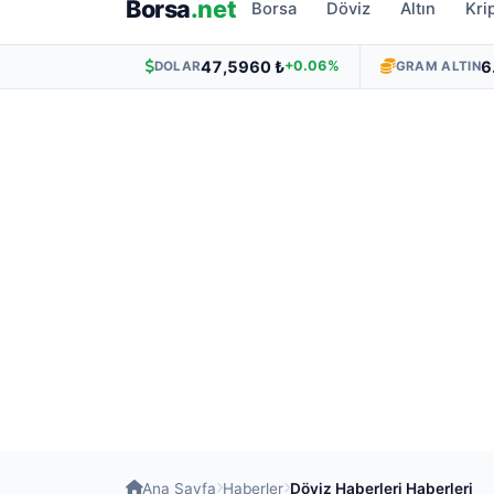
Borsa
.net
Borsa
Döviz
Altın
Kri
47,5960 ₺
6
+0.06%
DOLAR
GRAM ALTIN
Ana Sayfa
Haberler
Döviz Haberleri Haberleri