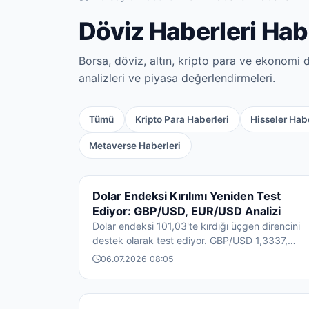
Döviz Haberleri Hab
Borsa, döviz, altın, kripto para ve ekonomi
analizleri ve piyasa değerlendirmeleri.
Tümü
Kripto Para Haberleri
Hisseler Habe
Metaverse Haberleri
DÖVIZ HABERLERI
Dolar Endeksi Kırılımı Yeniden Test
Ediyor: GBP/USD, EUR/USD Analizi
Dolar endeksi 101,03'te kırdığı üçgen direncini
destek olarak test ediyor. GBP/USD 1,3337,
EUR/USD 1,1425 seviyelerini savunuyor. ...
06.07.2026 08:05