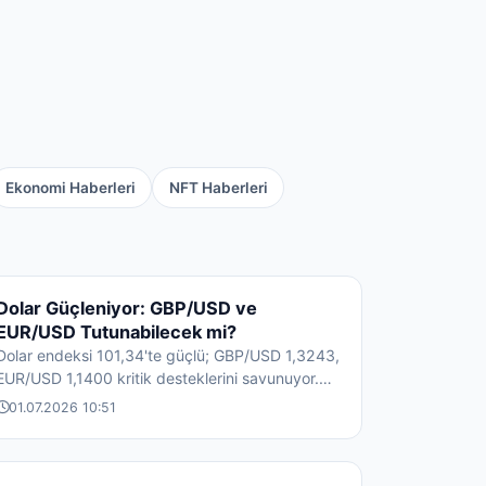
Ekonomi Haberleri
NFT Haberleri
DÖVIZ HABERLERI
Dolar Güçleniyor: GBP/USD ve
EUR/USD Tutunabilecek mi?
Dolar endeksi 101,34'te güçlü; GBP/USD 1,3243,
EUR/USD 1,1400 kritik desteklerini savunuyor.
Güncel DXY teknik analizi ve döviz pi...
01.07.2026 10:51