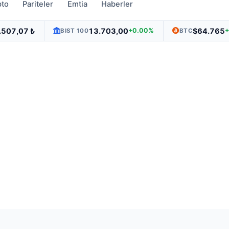
pto
Pariteler
Emtia
Haberler
.507,07 ₺
13.703,00
$64.765
+0.00%
BIST 100
BTC