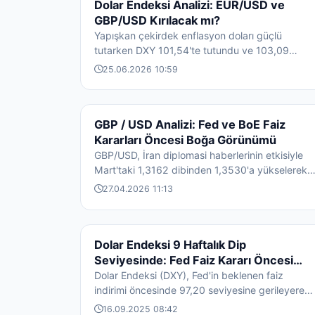
DÖVIZ HABERLERI
Dolar Endeksi Analizi: EUR/USD ve
GBP/USD Kırılacak mı?
Yapışkan çekirdek enflasyon doları güçlü
tutarken DXY 101,54'te tutundu ve 103,09
hedefine yöneliyor. EUR/USD ve GBP/USD kritik
25.06.2026 10:59
de...
DÖVIZ HABERLERI
GBP / USD Analizi: Fed ve BoE Faiz
Kararları Öncesi Boğa Görünümü
GBP/USD, İran diplomasi haberlerinin etkisiyle
Mart'taki 1,3162 dibinden 1,3530'a yükselerek
370 pip toparlandı. Günlük grafikte t...
27.04.2026 11:13
DÖVIZ HABERLERI
Dolar Endeksi 9 Haftalık Dip
Seviyesinde: Fed Faiz Kararı Öncesi
Piyasalar Nefesini Tuttu
Dolar Endeksi (DXY), Fed'in beklenen faiz
indirimi öncesinde 97,20 seviyesine gerileyerek
9 haftanın en düşük seviyesini gördü. Pi...
16.09.2025 08:42