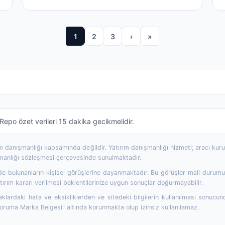
seviye...
1
2
3
›
»
epo özet verileri 15 dakika gecikmelidir.
rım danışmanlığı kapsamında değildir. Yatırım danışmanlığı hizmeti; aracı ku
şmanlığı sözleşmesi çerçevesinde sunulmaktadır.
 bulunanların kişisel görüşlerine dayanmaktadır. Bu görüşler mali durumunuz
ırım kararı verilmesi beklentilerinize uygun sonuçlar doğurmayabilir.
aklardaki hata ve eksikliklerden ve sitedeki bilgilerin kullanılması sonucun
Koruma Marka Belgesi" altında korunmakta olup izinsiz kullanılamaz.