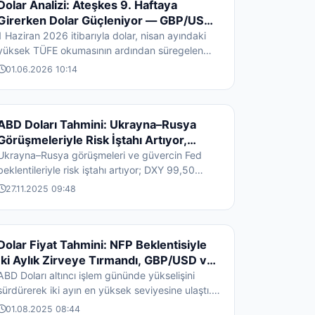
DÖVIZ HABERLERI
Dolar Analizi: Ateşkes 9. Haftaya
Girerken Dolar Güçleniyor — GBP/USD
ve EUR/USD
1 Haziran 2026 itibarıyla dolar, nisan ayındaki
yüksek TÜFE okumasının ardından süregelen
enflasyon endişelerinin desteğiyle güçlü...
01.06.2026 10:14
DÖVIZ HABERLERI
ABD Doları Tahmini: Ukrayna–Rusya
Görüşmeleriyle Risk İştahı Artıyor,
GBP/USD ve EUR/USD Öne Çıkıyor
Ukrayna–Rusya görüşmeleri ve güvercin Fed
beklentileriyle risk iştahı artıyor; DXY 99,50
çevresine gerilerken GBP/USD ve EUR/USD’d...
27.11.2025 09:48
DÖVIZ HABERLERI
Dolar Fiyat Tahmini: NFP Beklentisiyle
İki Aylık Zirveye Tırmandı, GBP/USD ve
EUR/USD Teknik Analizleri
ABD Doları altıncı işlem gününde yükselişini
sürdürerek iki ayın en yüksek seviyesine ulaştı.
GBP/USD ve EUR/USD teknik analizi iç...
01.08.2025 08:44