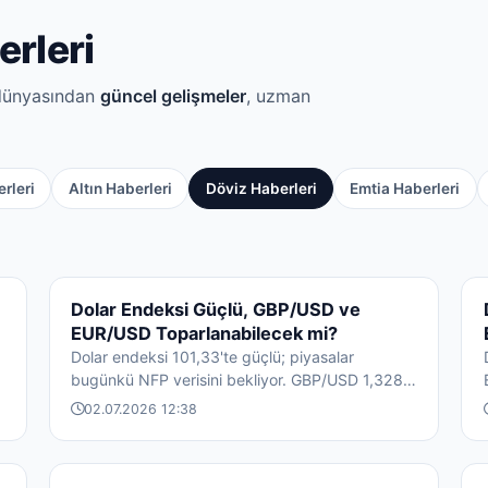
erleri
 dünyasından
güncel gelişmeler
, uzman
rleri
Altın Haberleri
Döviz Haberleri
Emtia Haberleri
DÖVIZ HABERLERI
Dolar Endeksi Güçlü, GBP/USD ve
EUR/USD Toparlanabilecek mi?
Dolar endeksi 101,33'te güçlü; piyasalar
bugünkü NFP verisini bekliyor. GBP/USD 1,3289,
EUR/USD 1,1388 kritik seviyelerini test ed...
02.07.2026 12:38