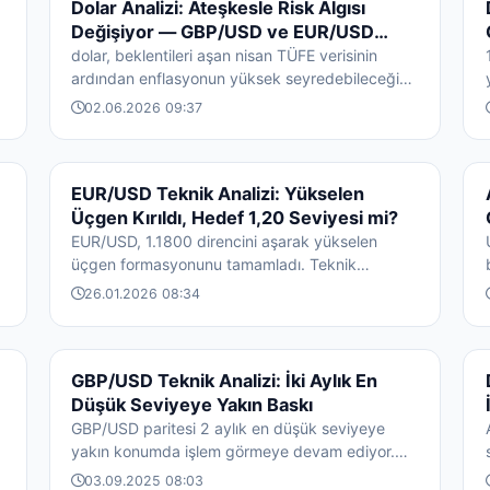
DÖVIZ HABERLERI
Dolar Analizi: Ateşkesle Risk Algısı
Değişiyor — GBP/USD ve EUR/USD
Görünümü
dolar, beklentileri aşan nisan TÜFE verisinin
ardından enflasyonun yüksek seyredebileceğine
dair endişelerin desteğiyle güçlü kalm...
02.06.2026 09:37
DÖVIZ HABERLERI
EUR/USD Teknik Analizi: Yükselen
Üçgen Kırıldı, Hedef 1,20 Seviyesi mi?
EUR/USD, 1.1800 direncini aşarak yükselen
üçgen formasyonunu tamamladı. Teknik
göstergeler alıcıları desteklerken, paritede kısa
26.01.2026 08:34
v...
DÖVIZ HABERLERI
GBP/USD Teknik Analizi: İki Aylık En
Düşük Seviyeye Yakın Baskı
GBP/USD paritesi 2 aylık en düşük seviyeye
yakın konumda işlem görmeye devam ediyor.
Dünkü analizde öngörülen 1.3550 direnç
03.09.2025 08:03