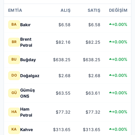
EMTIA
ALIŞ
SATIŞ
DEĞIŞIM
+0.00%
Bakır
$6.58
$6.58
BA
Brent
+0.00%
$82.16
$82.25
BR
Petrol
+0.00%
Buğday
$638.25
$638.25
BU
+0.00%
Doğalgaz
$2.68
$2.68
DO
Gümüş
+0.00%
$63.55
$63.61
GÜ
ONS
Ham
+0.00%
$77.32
$77.32
HA
Petrol
+0.00%
Kahve
$313.65
$313.65
KA