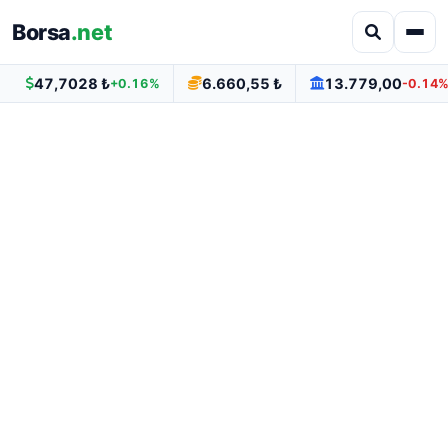
Borsa
.net
47,7028 ₺
6.660,55 ₺
13.779,00
+0.16%
-0.14