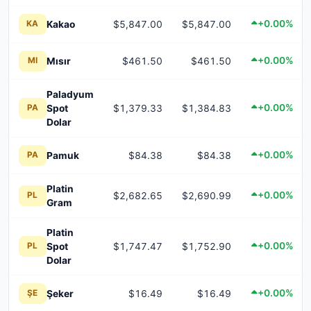
+0.00%
Kakao
$5,847.00
$5,847.00
KA
+0.00%
Mısır
$461.50
$461.50
MI
Paladyum
+0.00%
Spot
$1,379.33
$1,384.83
PA
Dolar
+0.00%
Pamuk
$84.38
$84.38
PA
Platin
+0.00%
$2,682.65
$2,690.99
PL
Gram
Platin
+0.00%
Spot
$1,747.47
$1,752.90
PL
Dolar
+0.00%
Şeker
$16.49
$16.49
ŞE