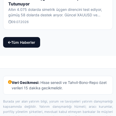
Tutunuyor
Altın 4.075 dolarda simetrik üçgen direncini test ediyor,
gümüş 58 dolarda destek arıyor. Güncel XAUUSD ve
XAG...
09.07.2026
Tüm Haberler
Veri Gecikmesi:
Hisse senedi ve Tahvil-Bono-Repo özet
verileri 15 dakika gecikmelidir.
Burada yer alan yatırım bilgi, yorum ve tavsiyeleri yatırım danışmanlığı
kapsamında değildir. Yatırım danışmanlığı hizmeti; aracı kurumlar,
portföy yönetim şirketleri, mevduat kabul etmeyen bankalar ile müşteri