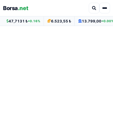
Borsa
.net
47,7131 ₺
6.523,55 ₺
13.799,00
+0.16%
+0.00