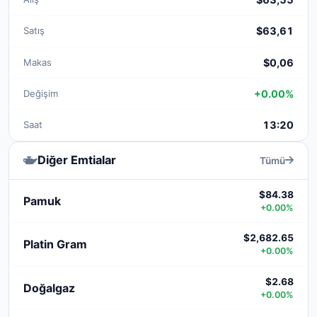
Satış
$63,61
Makas
$0,06
Değişim
+0.00%
Saat
13:20
Diğer Emtialar
Tümü
$84.38
Pamuk
+0.00%
$2,682.65
Platin Gram
+0.00%
$2.68
Doğalgaz
+0.00%