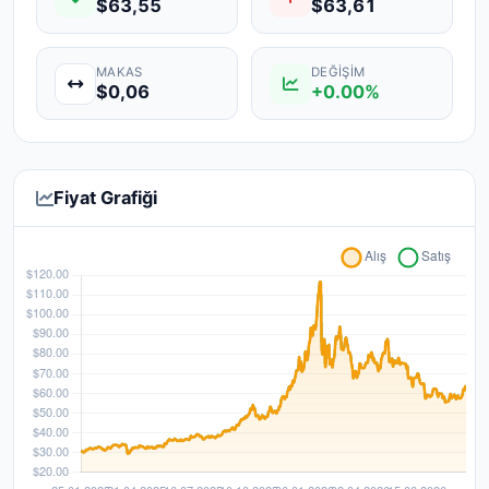
$63,55
$63,61
MAKAS
DEĞIŞIM
$0,06
+0.00%
Fiyat Grafiği