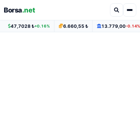
Borsa
.net
47,7028 ₺
6.660,55 ₺
13.779,00
+0.16%
-0.14