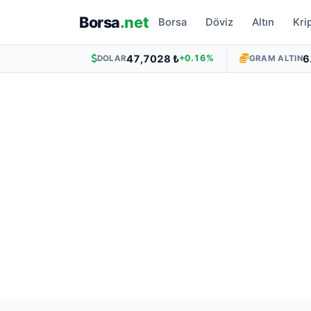
Borsa
.net
Borsa
Döviz
Altın
Kri
47,7028 ₺
6
+0.16%
DOLAR
GRAM ALTIN