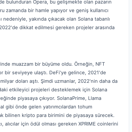
nde bulunduran Opera, bu gelişmekte olan pazarın
ru zamanda bir hamle yapıyor ve geniş kullanıcı
ı nedeniyle, yakında çıkacak olan Solana tabanlı
 2022'de dikkat edilmesi gereken projeler arasında
erinde muazzam bir büyüme oldu. Örneğin, NFT
or bir seviyeye ulaştı. DeFi'ye gelince, 2021'de
0 milyar doları aştı. Şimdi uzmanlar, 2022'nin daha da
rdaki etkileyici projeleri desteklemek için Solana
reğinde piyasaya çıkıyor. SolanaPrime, Llama
l gibi önde gelen yatırımcılardan tohum
ak bilinen kripto para birimini de piyasaya sürecek.
cı, alıcılar için ödül olması gereken XPRIME coinlerini