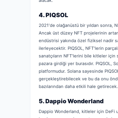
alacak.
4. PIQSOL
2021'de olağanüstü bir yıldan sonra, NF
Ancak üst düzey NFT projelerinin artan fi
endüstrisi yakında özel fiziksel nadir s
ilerleyecektir. PIQSOL, NFT'lerin parça
sanatçıların NFT'lerini bile kitleler içi
pazara girdiği yer burasıdır. PIQSOL, S
platformudur. Solana sayesinde PIQSOL,
gerçekleştirebilecek ve bu da onu ön
bazılarından daha etkili hale getirecek.
5. Dappio Wonderland
Dappio Wonderland, kitleler için DeFi 