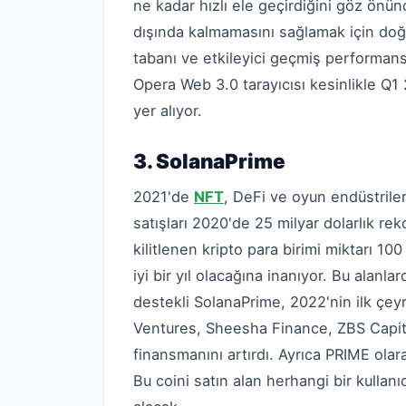
ne kadar hızlı ele geçirdiğini göz önü
dışında kalmamasını sağlamak için doğ
tabanı ve etkileyici geçmiş performans
Opera Web 3.0 tarayıcısı kesinlikle Q1
yer alıyor.
3. SolanaPrime
2021'de
NFT
, DeFi ve oyun endüstril
satışları 2020'de 25 milyar dolarlık rek
kilitlenen kripto para birimi miktarı 10
iyi bir yıl olacağına inanıyor. Bu alanla
destekli SolanaPrime, 2022'nin ilk çey
Ventures, Sheesha Finance, ZBS Capita
finansmanını artırdı. Ayrıca PRIME olar
Bu coini satın alan herhangi bir kullanı