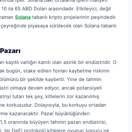
altında işler. Solana'daki ortalama işlem maliyeti
0 ila 65 ABD Doları arasındadır. Etkileyici, değil
r zaman
Solana
tabanlı kripto projelerinin peşindedir.
 çeyreğinde piyasaya sürülecek olan Solana tabanlı
 Pazarı
ayıtlı varlığın kanıtı olan asırlık bir endüstridir. O
ak bugün, stake edilen fonları kaybetme riskinin
lümünü bir şekilde kaybetti. Yine de tahmin
üstri olmaya devam ediyor, ancak potansiyeli
riyi tutan tek şey, kitlelerin zor kazanılmış
me korkusudur. Dolayısıyla, bu korkuyu ortadan
 ivme kazanacaktır. Pazar büyüklüğünden
,5 oranında büyüyen tahmin pazarı endüstrisi,
i, bir DeFi protokolü kitlelere oyunun sonucu ne