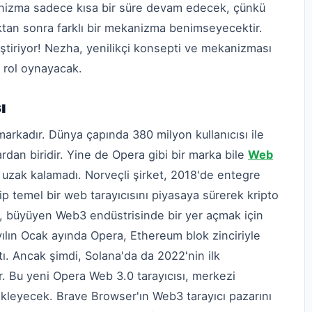
anizma sadece kısa bir süre devam edecek, çünkü
ıktan sonra farklı bir mekanizma benimseyecektir.
eştiriyor! Nezha, yenilikçi konsepti ve mekanizması
 rol oynayacak.
sı
markadır. Dünya çapında 380 milyon kullanıcısı ile
ardan biridir. Yine de Opera gibi bir marka bile
Web
uzak kalamadı. Norveçli şirket, 2018'de entegre
p temel bir web tarayıcısını piyasaya sürerek kripto
ra, büyüyen Web3 endüstrisinde bir yer açmak için
 yılın Ocak ayında Opera, Ethereum blok zinciriyle
attı. Ancak şimdi, Solana'da da 2022'nin ilk
. Bu yeni Opera Web 3.0 tarayıcısı, merkezi
kleyecek. Brave Browser'ın Web3 tarayıcı pazarını