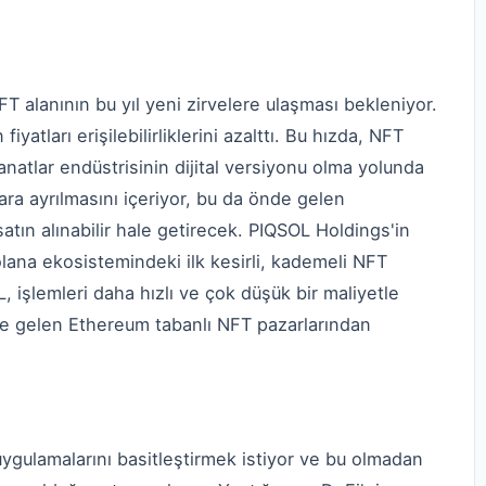
T alanının bu yıl yeni zirvelere ulaşması bekleniyor.
yatları erişilebilirliklerini azalttı. Bu hızda, NFT
anatlar endüstrisinin dijital versiyonu olma yolunda
lara ayrılmasını içeriyor, bu da önde gelen
n satın alınabilir hale getirecek. PIQSOL Holdings'in
olana ekosistemindeki ilk kesirli, kademeli NFT
 işlemleri daha hızlı ve çok düşük bir maliyetle
de gelen Ethereum tabanlı NFT pazarlarından
uygulamalarını basitleştirmek istiyor ve bu olmadan