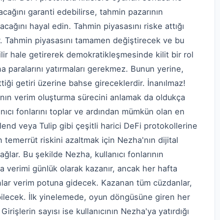
acağını garanti edebilirse, tahmin pazarının
ağını hayal edin. Tahmin piyasasını riske attığı
ur. Tahmin piyasasını tamamen değiştirecek ve bu
ilir hale getirerek demokratikleşmesinde kilit bir rol
na paralarını yatırmaları gerekmez. Bunun yerine,
tiği getiri üzerine bahse gireceklerdir. İnanılmaz!
nın verim oluşturma sürecini anlamak da oldukça
lanıcı fonlarını toplar ve ardından mümkün olan en
nd veya Tulip gibi çeşitli harici DeFi protokollerine
n temerrüt riskini azaltmak için Nezha'nın dijital
ağlar. Bu şekilde Nezha, kullanıcı fonlarının
a verimi günlük olarak kazanır, ancak her hafta
fonlar verim potuna gidecek. Kazanan tüm cüzdanlar,
bilecek. İlk yinelemede, oyun döngüsüne giren her
. Girişlerin sayısı ise kullanıcının Nezha'ya yatırdığı