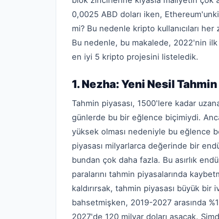
blok zincirlerine kıyasla maliyetin çok 
0,0025 ABD doları iken, Ethereum'unki 1
mi? Bu nedenle kripto kullanıcıları he
Bu nedenle, bu makalede, 2022'nin ilk
en iyi 5 kripto projesini listeledik.
1. Nezha: Yeni Nesil Tahmin
Tahmin piyasası, 1500'lere kadar uzanan k
günlerde bu bir eğlence biçimiydi. Anc
yüksek olması nedeniyle bu eğlence bö
piyasası milyarlarca değerinde bir end
bundan çok daha fazla. Bu asırlık endüst
paralarını tahmin piyasalarında kaybet
kaldırırsak, tahmin piyasası büyük bir
bahsetmişken, 2019-2027 arasında %11
2027'de 120 milyar doları aşacak. Şimd