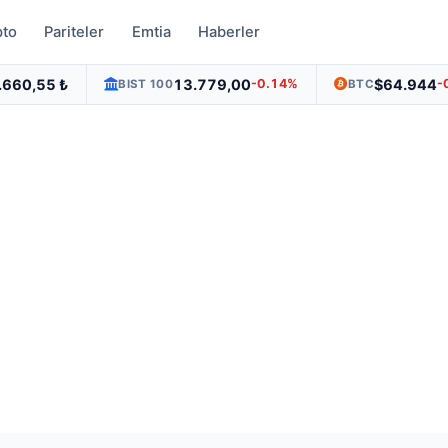
pto
Pariteler
Emtia
Haberler
.660,55 ₺
13.779,00
$64.944
-0.14%
-
BIST 100
BTC