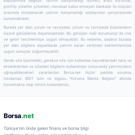
kapsamında değildir. Yatırım danışmanlığı hizmeti; aracı kurumlar,
portföy yönetim şirketleri, mevduat kabul etmeyen bankalar ile müşteri
arasında imzalanacak yatırım danışmanlığı sözleşmesi çerçevesinde
sunulmaktadır.
Burada yer alan yorum ve tavsiyeler, yorum ve tavsiyede bulunanların
kişisel görüşlerine dayanmaktadır. Bu görüşler mali durumunuz ile risk
ve getiri tercihlerinize uygun olmayabilir. Bu nedenle, sadece burada
yer alan bilgilere dayanılarak yatırım kararı verilmesi beklentilerinize
uygun sonuçlar doğurmayabilir.
Gerek site üzerindeki, gerekse site için kullanılan kaynaklardaki hata ve
eksikliklerden ve sitedeki bilgilerin kullanılması sonucunda yatırımcıların
uğrayabilecekleri zararlardan Borsa.net hiçbir şekilde sorumlu
tutulamaz. BİST isim ve logosu "Koruma Marka Belgesi" altında
korunmakta olup izinsiz kullanılamaz.
Borsa
.net
Türkiye'nin önde gelen finans ve borsa bilgi