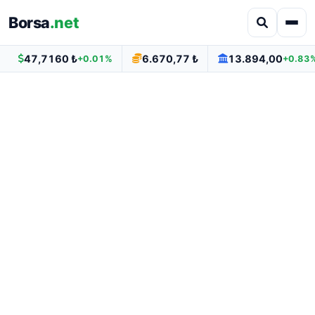
Borsa
.net
47,7160 ₺
6.670,77 ₺
13.894,00
+0.01%
+0.83