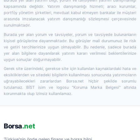
Burada yer alan yatırım bilgi, yorum ve tavsiyeleri yatırım danışmanlığı
kapsamında değildir. Yatırım danışmanlığı hizmeti; aracı kurumlar,
portföy yönetim şirketleri, mevduat kabul etmeyen bankalar ile müşteri
arasında imzalanacak yatırım danışmanlığı sözleşmesi çerçevesinde
sunulmaktadır.
Burada yer alan yorum ve tavsiyeler, yorum ve tavsiyede bulunanların
kişisel görüşlerine dayanmaktadır. Bu görüşler mali durumunuz ile risk
ve getiri tercihlerinize uygun olmayabilir. Bu nedenle, sadece burada
yer alan bilgilere dayanılarak yatırım kararı verilmesi beklentilerinize
uygun sonuçlar doğurmayabilir.
Gerek site üzerindeki, gerekse site için kullanılan kaynaklardaki hata ve
eksikliklerden ve sitedeki bilgilerin kullanılması sonucunda yatırımcıların
uğrayabilecekleri zararlardan Borsa.net hiçbir şekilde sorumlu
tutulamaz. BİST isim ve logosu "Koruma Marka Belgesi" altında
korunmakta olup izinsiz kullanılamaz.
Borsa
.net
Türkiye'nin önde gelen finans ve borsa bilgi