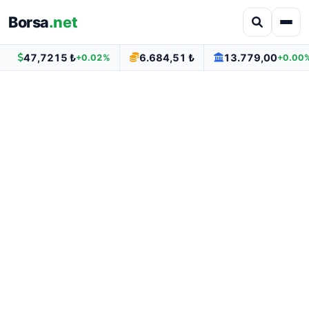
Borsa
.net
47,7215 ₺
6.684,51 ₺
13.779,00
+0.02%
+0.00