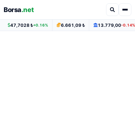
Borsa
.net
47,7028 ₺
6.661,09 ₺
13.779,00
+0.16%
-0.14