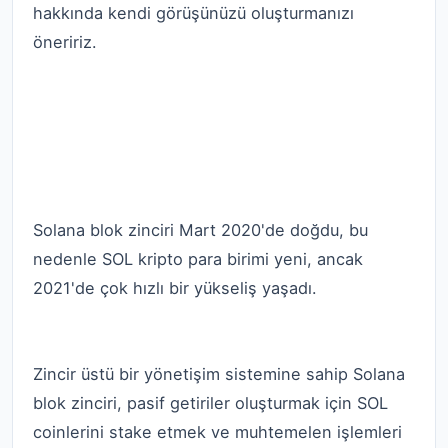
hakkında kendi görüşünüzü oluşturmanızı
öneririz.
SSS: Solana (SOL) hakkında sık
sorulan sorular
Solana blok zinciri ne zamandan beri
var?
Solana blok zinciri Mart 2020'de doğdu, bu
nedenle SOL kripto para birimi yeni, ancak
2021'de çok hızlı bir yükseliş yaşadı.
SOL Coin kullanım durumları nelerdir?
Zincir üstü bir yönetişim sistemine sahip Solana
blok zinciri, pasif getiriler oluşturmak için SOL
coinlerini stake etmek ve muhtemelen işlemleri