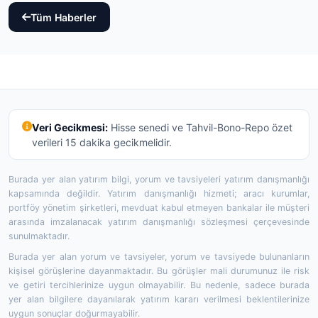
Tüm Haberler
Veri Gecikmesi:
Hisse senedi ve Tahvil-Bono-Repo özet
verileri 15 dakika gecikmelidir.
Burada yer alan yatırım bilgi, yorum ve tavsiyeleri yatırım danışmanlığı
kapsamında değildir. Yatırım danışmanlığı hizmeti; aracı kurumlar,
portföy yönetim şirketleri, mevduat kabul etmeyen bankalar ile müşteri
arasında imzalanacak yatırım danışmanlığı sözleşmesi çerçevesinde
sunulmaktadır.
Burada yer alan yorum ve tavsiyeler, yorum ve tavsiyede bulunanların
kişisel görüşlerine dayanmaktadır. Bu görüşler mali durumunuz ile risk
ve getiri tercihlerinize uygun olmayabilir. Bu nedenle, sadece burada
yer alan bilgilere dayanılarak yatırım kararı verilmesi beklentilerinize
uygun sonuçlar doğurmayabilir.