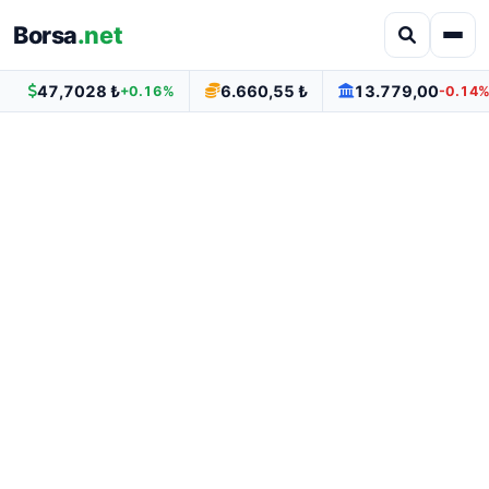
Borsa
.net
47,7028 ₺
6.660,55 ₺
13.779,00
+0.16%
-0.14