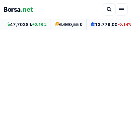
Borsa
.net
47,7028 ₺
6.660,55 ₺
13.779,00
+0.16%
-0.14