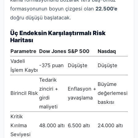
formasyonunun boyun çizgesi olan
22.500'e
doğru düşüşü başlatacak.
Üç Endeksin Karşılaştırmalı Risk
Haritası
Parametre
Dow Jones
S&P 500
Nasdaq
Vadeli
-375 puan
Düşüşte
Düşüşte
İşlem Kaybı
Tedarik
Büyüme
zinciri +
Enflasyon +
Birincil Risk
değerlemesi
girdi
yavaşlama
baskısı
maliyeti
Kritik
Kırılma
48.000 altı
6.500 altı
24.000 altı
Seviyesi