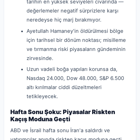
tarihin en yüksek seviyeleri civarında —
değerlemeler negatif sürprizlere karşı
neredeyse hiç marj bırakmıyor.
Ayetullah Hamaney'in öldürülmesi bölge
için tarihsel bir dönüm noktası; misilleme
ve tırmanma riski piyasaların gündeminin
zirvesinde.
Uzun vadeli boğa yapıları korunsa da,
Nasdaq 24.000, Dow 48.000, S&P 6.500
altı kırılmalar ciddi düzeltmeleri
tetikleyecek.
Hafta Sonu Şoku: Piyasalar Riskten
Kaçış Moduna Geçti
ABD ve İsrail hafta sonu İran'a saldırdı ve
yatırımcılar anında riskten kaçış moduna geçti.