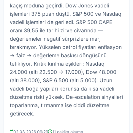
kaçış moduna geçirdi; Dow Jones vadeli
işlemleri 375 puan düştü, S&P 500 ve Nasdaq
vadeli işlemleri de geriledi. S&P 500 CAPE
oranı 39,55 ile tarihi zirve civarında —
değerlemeler negatif sürprizlere marj
bırakmıyor. Yükselen petrol fiyatları enflasyon
→ faiz → değerleme baskısı döngüsünü
tetikliyor. Kritik kırılma eşikleri: Nasdaq
24.000 (altı 22.500 → 17.000), Dow 48.000
(altı 38.000), S&P 6.500 (altı 5.000). Uzun
vadeli boğa yapıları korunsa da kısa vadeli
düzeltme riski yüksek. De-escalation sinyalleri
toparlanma, tırmanma ise ciddi düzeltme
getirecek.
02.03.2026 09:29
11 dakika okuma