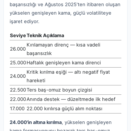
başarısızlığı ve Ağustos 2025'ten itibaren oluşan
yükselen genişleyen kama, güçlü volatiliteye
işaret ediyor.
Seviye
Teknik Açıklama
Kırılamayan direnç — kısa vadeli
26.000
başarısızlık
25.000
Haftalık genişleyen kama direnci
Kritik kırılma eşiği — altı negatif fiyat
24.000
hareketi
22.500
Ters baş-omuz boyun çizgisi
22.000
Anında destek — düzeltmede ilk hedef
17.000
22.000 kırılırsa güçlü alım noktası
24.000'in altına kırılma
, yükselen genişleyen
kama formasyonunu bozarak ters baş-omuz