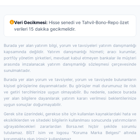
Veri Gecikmesi:
Hisse senedi ve Tahvil-Bono-Repo özet
verileri 15 dakika gecikmelidir.
Burada yer alan yatırım bilgi, yorum ve tavsiyeleri yatırım danışmanlığı
kapsamında değildir. Yatırım danışmanlığı hizmeti; aracı kurumlar,
portföy yönetim şirketleri, mevduat kabul etmeyen bankalar ile müşteri
arasında imzalanacak yatırım danışmanlığı sözleşmesi çerçevesinde
sunulmaktadır.
Burada yer alan yorum ve tavsiyeler, yorum ve tavsiyede bulunanların
kişisel görüşlerine dayanmaktadır. Bu görüşler mali durumunuz ile risk
ve getiri tercihlerinize uygun olmayabilir. Bu nedenle, sadece burada
yer alan bilgilere dayanılarak yatırım kararı verilmesi beklentilerinize
uygun sonuçlar doğurmayabilir.
Gerek site üzerindeki, gerekse site için kullanılan kaynaklardaki hata ve
eksikliklerden ve sitedeki bilgilerin kullanılması sonucunda yatırımcıların
uğrayabilecekleri zararlardan Borsa.net hiçbir şekilde sorumlu
tutulamaz. BİST isim ve logosu "Koruma Marka Belgesi" altında
korunmakta olup izinsiz kullanılamaz.