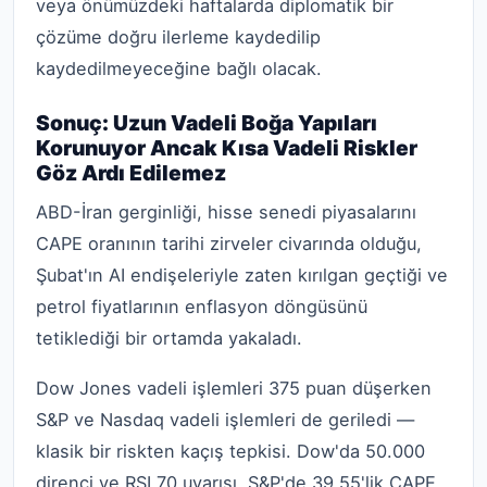
veya önümüzdeki haftalarda diplomatik bir
çözüme doğru ilerleme kaydedilip
kaydedilmeyeceğine bağlı olacak.
Sonuç: Uzun Vadeli Boğa Yapıları
Korunuyor Ancak Kısa Vadeli Riskler
Göz Ardı Edilemez
ABD-İran gerginliği, hisse senedi piyasalarını
CAPE oranının tarihi zirveler civarında olduğu,
Şubat'ın AI endişeleriyle zaten kırılgan geçtiği ve
petrol fiyatlarının enflasyon döngüsünü
tetiklediği bir ortamda yakaladı.
Dow Jones vadeli işlemleri 375 puan düşerken
S&P ve Nasdaq vadeli işlemleri de geriledi —
klasik bir riskten kaçış tepkisi. Dow'da 50.000
direnci ve RSI 70 uyarısı, S&P'de 39,55'lik CAPE