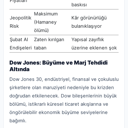
Fiyatları
baskısı
Maksimum
Jeopolitik
Kâr görünürlüğü
(Hamaney
Risk
bulanıklaşıyor
ölümü)
Şubat AI
Zaten kırılgan
Yapısal zayıflık
Endişeleri
taban
üzerine eklenen şok
Dow Jones: Büyüme ve Marj Tehdidi
Altında
Dow Jones 30, endüstriyel, finansal ve çokuluslu
şirketlere olan maruziyeti nedeniyle bu krizden
doğrudan etkilenecek. Dow bileşenlerinin büyük
bölümü, istikrarlı küresel ticaret akışlarına ve
öngörülebilir ekonomik büyüme seviyelerine
bağımlı.