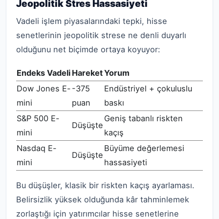
Jeopolitik Stres Hassasiyeti
Vadeli işlem piyasalarındaki tepki, hisse
senetlerinin jeopolitik strese ne denli duyarlı
olduğunu net biçimde ortaya koyuyor:
Endeks Vadeli
Hareket
Yorum
Dow Jones E-
-375
Endüstriyel + çokuluslu
mini
puan
baskı
S&P 500 E-
Geniş tabanlı riskten
Düşüşte
mini
kaçış
Nasdaq E-
Büyüme değerlemesi
Düşüşte
mini
hassasiyeti
Bu düşüşler, klasik bir riskten kaçış ayarlaması.
Belirsizlik yüksek olduğunda kâr tahminlemek
zorlaştığı için yatırımcılar hisse senetlerine