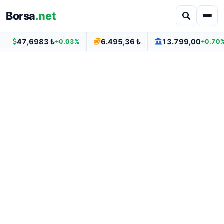
Borsa
.net
47,6983 ₺
6.495,36 ₺
13.799,00
+0.03%
+0.70