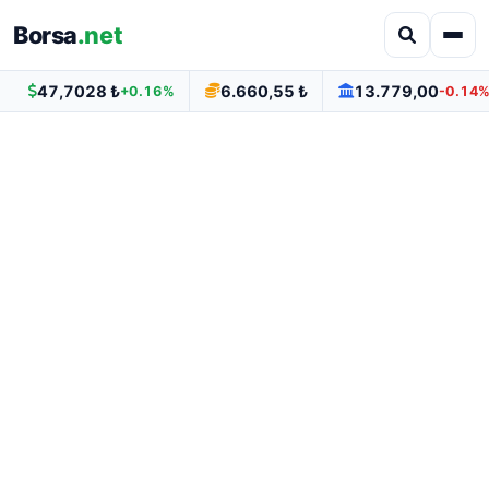
Borsa
.net
47,7028 ₺
6.660,55 ₺
13.779,00
+0.16%
-0.14