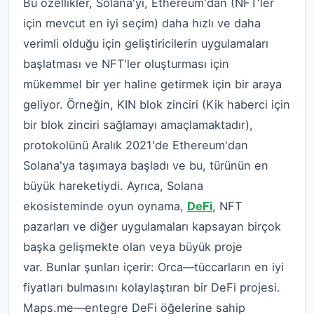
Bu özellikler, Solana'yı, Ethereum'dan (NFT'ler
için mevcut en iyi seçim) daha hızlı ve daha
verimli olduğu için geliştiricilerin uygulamaları
başlatması ve NFT'ler oluşturması için
mükemmel bir yer haline getirmek için bir araya
geliyor. Örneğin, KIN blok zinciri (Kik haberci için
bir blok zinciri sağlamayı amaçlamaktadır),
protokolünü Aralık 2021'de Ethereum'dan
Solana'ya taşımaya başladı ve bu, türünün en
büyük hareketiydi. Ayrıca, Solana
ekosisteminde oyun oynama,
DeFi
, NFT
pazarları ve diğer uygulamaları kapsayan birçok
başka gelişmekte olan veya büyük proje
var. Bunlar şunları içerir: Orca—tüccarların en iyi
fiyatları bulmasını kolaylaştıran bir DeFi projesi.
Maps.me—entegre DeFi öğelerine sahip