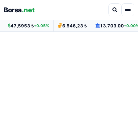
Borsa
.net
47,5953 ₺
6.546,23 ₺
13.703,00
+0.05%
+0.00