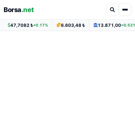
Borsa
.net
47,7082 ₺
6.603,48 ₺
13.871,00
+0.17%
+0.52