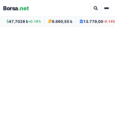
Borsa
.net
47,7028 ₺
6.660,55 ₺
13.779,00
+0.16%
-0.14