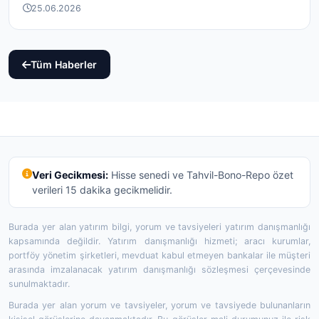
25.06.2026
Tüm Haberler
Veri Gecikmesi:
Hisse senedi ve Tahvil-Bono-Repo özet
verileri 15 dakika gecikmelidir.
Burada yer alan yatırım bilgi, yorum ve tavsiyeleri yatırım danışmanlığı
kapsamında değildir. Yatırım danışmanlığı hizmeti; aracı kurumlar,
portföy yönetim şirketleri, mevduat kabul etmeyen bankalar ile müşteri
arasında imzalanacak yatırım danışmanlığı sözleşmesi çerçevesinde
sunulmaktadır.
Burada yer alan yorum ve tavsiyeler, yorum ve tavsiyede bulunanların