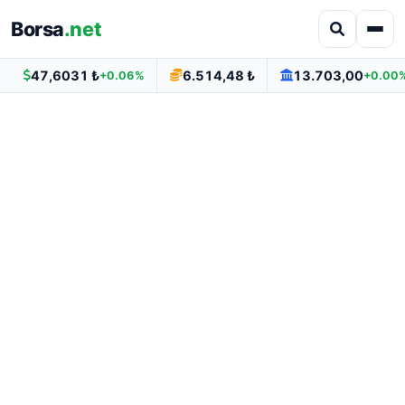
Borsa
.net
47,6031 ₺
6.514,48 ₺
13.703,00
+0.06%
+0.00