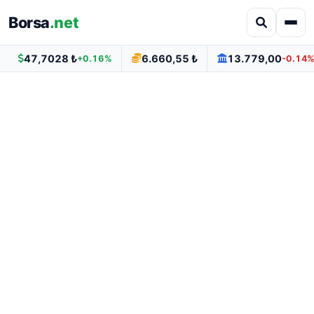
Borsa
.net
47,7028 ₺
6.660,55 ₺
13.779,00
+0.16%
-0.14