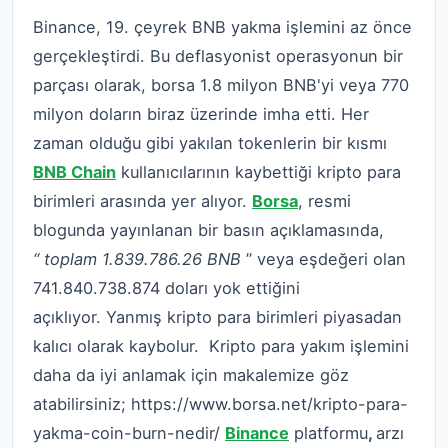
Binance, 19. çeyrek BNB yakma işlemini az önce
gerçekleştirdi. Bu deflasyonist operasyonun bir
parçası olarak, borsa 1.8 milyon BNB'yi veya 770
milyon doların biraz üzerinde imha etti. Her
zaman olduğu gibi yakılan tokenlerin bir kısmı
BNB Chain
kullanıcılarının kaybettiği kripto para
birimleri arasında yer alıyor.
Borsa
, resmi
blogunda yayınlanan bir basın açıklamasında,
“
toplam
1.839.786.26
BNB
” veya eşdeğeri olan
741.840.738.874 doları yok ettiğini
açıklıyor. Yanmış kripto para birimleri piyasadan
kalıcı olarak kaybolur.
Kripto para yakım işlemini
daha da iyi anlamak için makalemize göz
atabilirsiniz; https://www.borsa.net/kripto-para-
yakma-coin-burn-nedir/
Binance
platformu
,
arzı