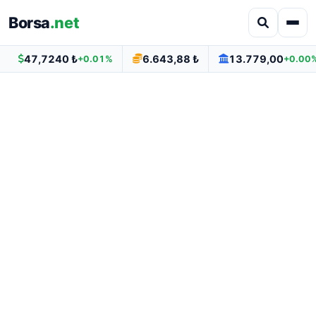
Borsa
.net
47,7240 ₺
6.643,88 ₺
13.779,00
+0.01%
+0.00