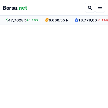
Borsa
.net
47,7028 ₺
6.660,55 ₺
13.779,00
+0.16%
-0.14