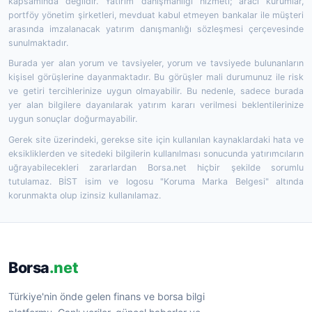
kapsamında değildir. Yatırım danışmanlığı hizmeti; aracı kurumlar,
portföy yönetim şirketleri, mevduat kabul etmeyen bankalar ile müşteri
arasında imzalanacak yatırım danışmanlığı sözleşmesi çerçevesinde
sunulmaktadır.
Burada yer alan yorum ve tavsiyeler, yorum ve tavsiyede bulunanların
kişisel görüşlerine dayanmaktadır. Bu görüşler mali durumunuz ile risk
ve getiri tercihlerinize uygun olmayabilir. Bu nedenle, sadece burada
yer alan bilgilere dayanılarak yatırım kararı verilmesi beklentilerinize
uygun sonuçlar doğurmayabilir.
Gerek site üzerindeki, gerekse site için kullanılan kaynaklardaki hata ve
eksikliklerden ve sitedeki bilgilerin kullanılması sonucunda yatırımcıların
uğrayabilecekleri zararlardan Borsa.net hiçbir şekilde sorumlu
tutulamaz. BİST isim ve logosu "Koruma Marka Belgesi" altında
korunmakta olup izinsiz kullanılamaz.
Borsa
.net
Türkiye'nin önde gelen finans ve borsa bilgi