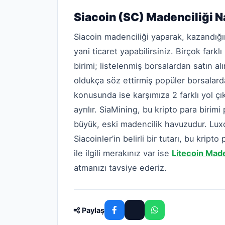
Siacoin (SC) Madenciliği Na
Siacoin madenciliği yaparak, kazandığın
yani ticaret yapabilirsiniz. Birçok farkl
birimi; listelenmiş borsalardan satın a
oldukça söz ettirmiş popüler borsalardan
konusunda ise karşımıza 2 farklı yol çık
ayrılır. SiaMining, bu kripto para birim
büyük, eski madencilik havuzudur. Luxor
Siacoinler’in belirli bir tutarı, bu kripto
ile ilgili merakınız var ise
Litecoin Maden
atmanızı tavsiye ederiz.
Paylaş