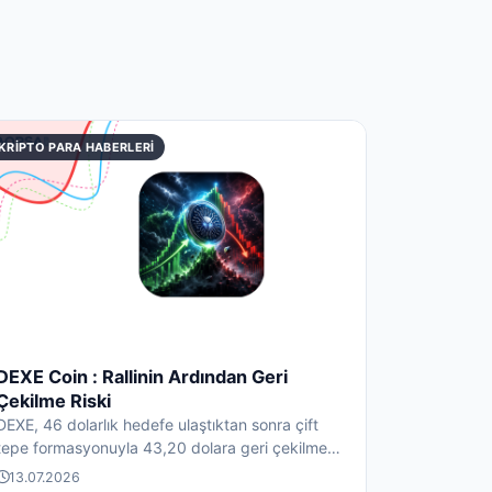
KRIPTO PARA HABERLERI
DEXE Coin : Rallinin Ardından Geri
Çekilme Riski
DEXE, 46 dolarlık hedefe ulaştıktan sonra çift
tepe formasyonuyla 43,20 dolara geri çekilme
riski taşıyor. Tas...
13.07.2026