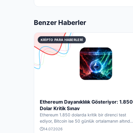
Benzer Haberler
KRIPTO PARA HABERLERI
Ethereum Dayanıklılık Gösteriyor: 1.850
Dolar Kritik Sınav
Ethereum 1.850 dolarda kritik bir direnci test
ediyor, Bitcoin ise 50 günlük ortalamanın altında
baskı altında...
14.07.2026