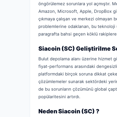
öngörülemez sorunlara yol açmıştır. M
Amazon, Microsoft, Apple, DropBox gibi
çıkmaya çalışan ve merkezi olmayan b
problemlerine odaklanan, bu teknoloji
paragrafta bahsi geçen köklü rakiplere 
Siacoin (SC) Geliştirilme S
Bulut depolama alanı üzerine hizmet g
fiyat-performans arasındaki dengesizl
platformdaki birçok soruna dikkat çeken
çözümlemeler sunarak sektördeki yerini
de bu sorunların çözümünü global çapt
popülaritesini artırdı.
Neden Siacoin (SC) ?