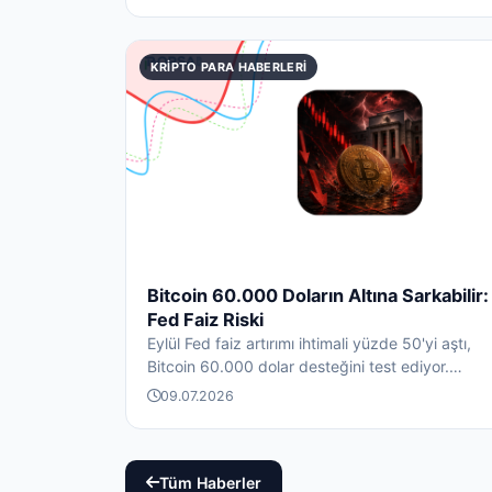
KRIPTO PARA HABERLERI
Bitcoin 60.000 Doların Altına Sarkabilir:
Fed Faiz Riski
Eylül Fed faiz artırımı ihtimali yüzde 50'yi aştı,
Bitcoin 60.000 dolar desteğini test ediyor.
63.800-64.000 d...
09.07.2026
Tüm Haberler