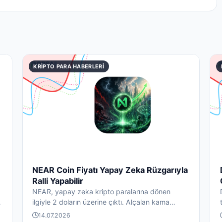
KRIPTO PARA HABERLERI
NEAR Coin Fiyatı Yapay Zeka Rüzgarıyla
Ralli Yapabilir
NEAR, yapay zeka kripto paralarına dönen
ilgiyle 2 doların üzerine çıktı. Alçalan kama
kırılımı 2,82 dolara, y...
14.07.2026