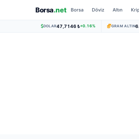
Borsa
.net
Borsa
Döviz
Altın
Kri
47,7146 ₺
6
+0.16%
DOLAR
GRAM ALTIN