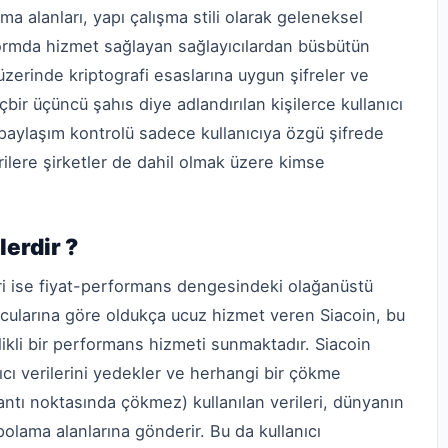
a alanları, yapı çalışma stili olarak geleneksel
tformda hizmet sağlayan sağlayıcılardan büsbütün
ğ üzerinde kriptografi esaslarına uygun şifreler ve
çbir üçüncü şahıs diye adlandırılan kişilerce kullanıcı
i paylaşım kontrolü sadece kullanıcıya özgü şifrede
rilere şirketler de dahil olmak üzere kimse
lerdir ?
iri ise fiyat-performans dengesindeki olağanüstü
nucularına göre oldukça ucuz hizmet veren Siacoin, bu
kli bir performans hizmeti sunmaktadır. Siacoin
nıcı verilerini yedekler ve herhangi bir çökme
antı noktasında çökmez) kullanılan verileri, dünyanın
polama alanlarına gönderir. Bu da kullanıcı