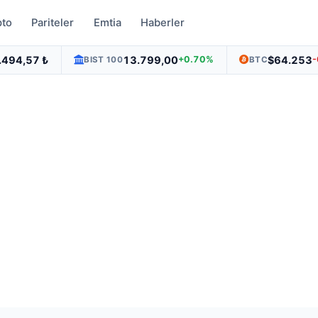
pto
Pariteler
Emtia
Haberler
.494,57 ₺
13.799,00
$64.253
+0.70%
BIST 100
BTC