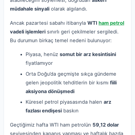
müdahale sinyali
olarak algılandı.
Ancak pazartesi sabahı itibarıyla
WTI
ham petrol
vadeli işlemleri
sınırlı geri çekilmeler sergiledi.
Bu durumun birkaç temel nedeni bulunuyor:
Piyasa, henüz
somut bir arz kesintisini
fiyatlamıyor
Orta Doğu’da geçmişte sıkça gündeme
gelen jeopolitik tehditlerin bir kısmı
fiili
aksiyona dönüşmedi
Küresel petrol piyasasında halen
arz
fazlası endişesi
baskın
Geçtiğimiz hafta WTI ham petrolün
59,12 dolar
seviyesinden kapanış yapması ve haftalık bazda