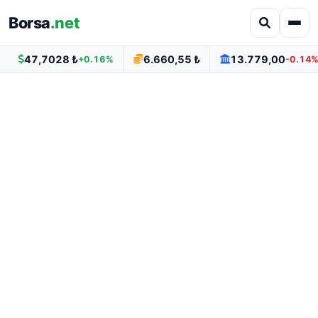
Borsa
.net
47,7028 ₺
6.660,55 ₺
13.779,00
+0.16%
-0.14