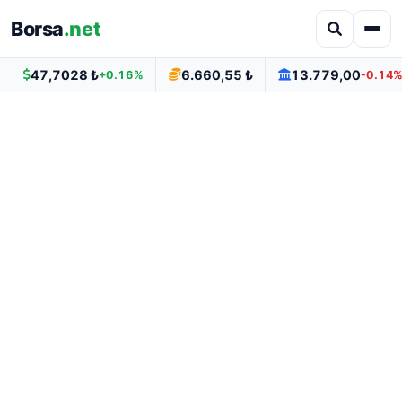
Borsa
.net
47,7028 ₺
6.660,55 ₺
13.779,00
+0.16%
-0.14