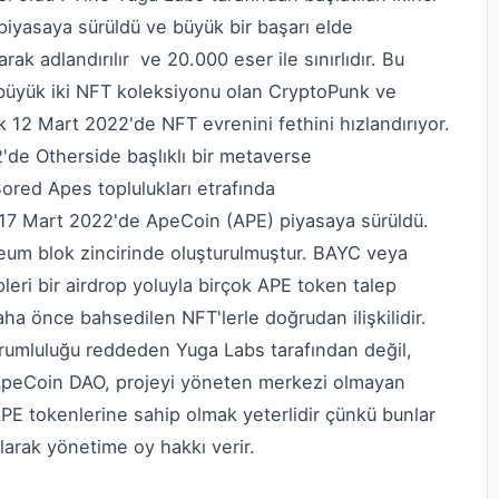
iyasaya sürüldü ve büyük bir başarı elde
ak adlandırılır ve 20.000 eser ile sınırlıdır. Bu
n büyük iki NFT koleksiyonu olan CryptoPunk ve
ak 12 Mart 2022'de NFT evrenini fethini hızlandırıyor.
'de Otherside başlıklı bir metaverse
ored Apes toplulukları etrafında
17 Mart 2022'de ApeCoin (APE) piyasaya sürüldü.
reum blok zincirinde oluşturulmuştur. BAYC veya
ri bir airdrop yoluyla birçok APE token talep
aha önce bahsedilen NFT'lerle doğrudan ilişkilidir.
rumluluğu reddeden Yuga Labs tarafından değil,
 ApeCoin DAO, projeyi yöneten merkezi olmayan
PE tokenlerine sahip olmak yeterlidir çünkü bunlar
olarak yönetime oy hakkı verir.