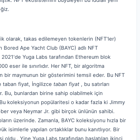
mıştık. NFT ekosistemini büyüleyen bu iddialı yeni
eğiz.
fik olarak, takas edilemeyen tokenlerin (NFT'ler)
en Bored Ape Yacht Club (BAYC) adlı NFT
 2021'de Yuga Labs tarafından Ethereum blok
00 eser ile sınırlıdır. Her NFT, bir algoritma
an bir maymunun bir gösterimini temsil eder. Bu NFT
 taban fiyat, İngilizce
taban fiyat
, bu satırları
 Bu, bunlardan birine sahip olabilmek için
u koleksiyonun popülaritesi o kadar fazla ki Jimmy
ber veya Neymar Jr. gibi birçok ünlünün sahibi.
ların üzerinde. Zamanla, BAYC koleksiyonu hızla bir
k isimlerle yapılan ortaklıklar bunu kanıtlıyor. Bir
si oldu . Yine Yuga Labs tarafından başlatılan ikinci