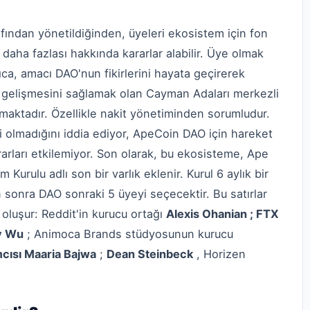
ndan yönetildiğinden, üyeleri ekosistem için fon
e daha fazlası hakkında kararlar alabilir. Üye olmak
rıca, amacı DAO'nun fikirlerini hayata geçirerek
gelişmesini sağlamak olan Cayman Adaları merkezli
unmaktadır. Özellikle nakit yönetiminden sorumludur.
vi olmadığını iddia ediyor, ApeCoin DAO için hareket
rarları etkilemiyor. Son olarak, bu ekosisteme, Ape
Kurulu adlı son bir varlık eklenir. Kurul 6 aylık bir
sonra DAO sonraki 5 üyeyi seçecektir. Bu satırlar
 oluşur: Reddit'in kurucu ortağı
Alexis Ohanian ;
FTX
y Wu
; Animoca Brands stüdyosunun kurucu
cısı Maaria Bajwa
;
Dean Steinbeck
, Horizen