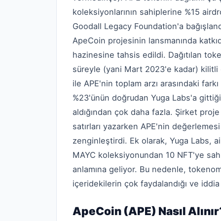
koleksiyonlarının sahiplerine %15 airdr
Goodall Legacy Foundation'a bağışlandı
ApeCoin projesinin lansmanında katkıd
hazinesine tahsis edildi. Dağıtılan toke
süreyle (yani Mart 2023'e kadar) kilitl
ile APE'nin toplam arzı arasındaki farkı
%23'ünün doğrudan Yuga Labs'a gittiğ
aldığından çok daha fazla. Şirket proj
satırları yazarken APE'nin değerlemes
zenginleştirdi. Ek olarak, Yuga Labs,
MAYC koleksiyonundan 10 NFT'ye sahipti
anlamına geliyor. Bu nedenle, tokenomik
içeridekilerin çok faydalandığı ve iddi
ApeCoin (APE) Nasıl Alınır