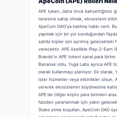
ApeCoin (APE) Rolleri Nele
APE token, daha önce bahsettiğimiz gibi
tanesine sahip olmak, ekosistemi etkil
ApeCoin DAO'ya katılma hakkı verir. Bu
yapmak için bir yol sunduğundan faydac
sahibi kişiler için ayrılmış gelecekteki
verecektir. APE özellikle Play-2-Earn (
Brands'in APE tokeni sanal para birimi
Bananas oldu. Yuga Labs ayrıca APE to
olarak kullanmayı planlıyor. Ek olarak, Y
ister hizmetler veya etkinlikler olsun
vererek ekosistemin büyümesine katılabi
APE'de (diğer kripto para birimleri ara
faizden yararlanmak için yakın gelece
Stake etme koşulları, ApeCoin DAO üyel