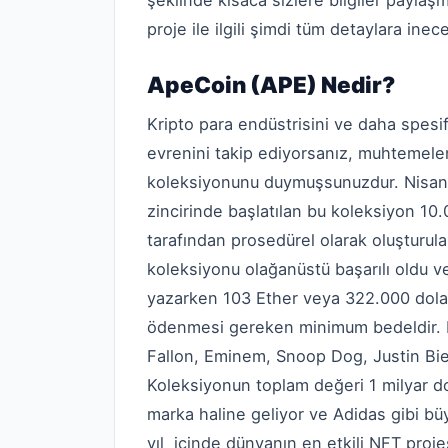
şeklinde kısaca sizlere bilgiler paylaş
proje ile ilgili şimdi tüm detaylara inec
ApeCoin (APE) Nedir?
Kripto para endüstrisini ve daha spesi
evrenini takip ediyorsanız, muhtemel
koleksiyonunu duymuşsunuzdur. Nisan
zincirinde başlatılan bu koleksiyon 10.0
tarafından prosedürel olarak oluşturul
koleksiyonu olağanüstü başarılı oldu ve
yazarken 103 Ether veya 322.000 dolar.
ödenmesi gereken minimum bedeldir. B
Fallon, Eminem, Snoop Dog, Justin Bie
Koleksiyonun toplam değeri 1 milyar do
marka haline geliyor ve Adidas gibi büyü
yıl içinde dünyanın en etkili NFT proje