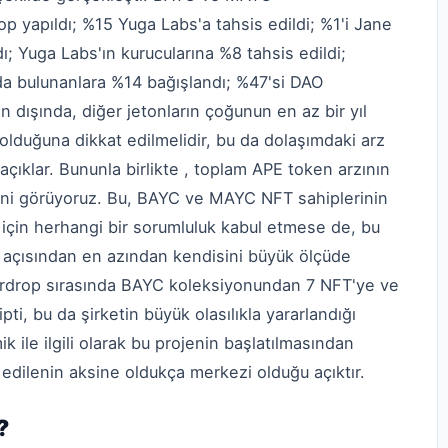
op yapıldı; %15 Yuga Labs'a tahsis edildi; %1'i Jane
; Yuga Labs'ın kurucularına %8 tahsis edildi;
a bulunanlara %14 bağışlandı; %47'si DAO
n dışında, diğer jetonların çoğunun en az bir yıl
i olduğuna dikkat edilmelidir, bu da dolaşımdaki arz
 açıklar. Bununla birlikte , toplam APE token arzının
ini görüyoruz. Bu, BAYC ve MAYC NFT sahiplerinin
e için herhangi bir sorumluluk kabul etmese de, bu
i açısından en azından kendisini büyük ölçüde
 airdrop sırasında BAYC koleksiyonundan 7 NFT'ye ve
, bu da şirketin büyük olasılıkla yararlandığı
 ile ilgili olarak bu projenin başlatılmasından
a edilenin aksine oldukça merkezi olduğu açıktır.
?