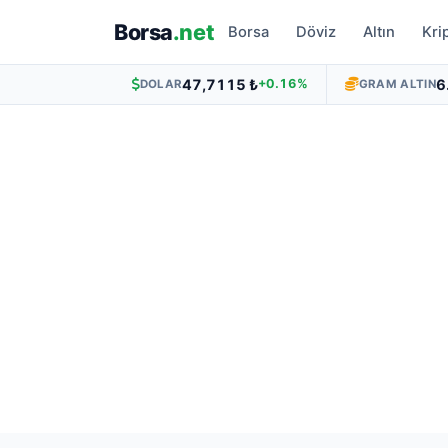
Borsa
.net
Borsa
Döviz
Altın
Kri
47,7115 ₺
6
+0.16%
DOLAR
GRAM ALTIN