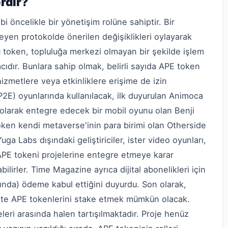
rdir?
 öncelikle bir yönetişim rolüne sahiptir. Bir
eyen protokolde önerilen değişiklikleri oylayarak
 token, topluluğa merkezi olmayan bir şekilde işlem
ıdır. Bunlara sahip olmak, belirli sayıda APE token
 hizmetlere veya etkinliklere erişime de izin
P2E) oyunlarında kullanılacak, ilk duyurulan Animoca
 olarak entegre edecek bir mobil oyunu olan Benji
ken kendi metaverse'inin para birimi olan Otherside
uga Labs dışındaki geliştiriciler, ister video oyunları,
, APE tokeni projelerine entegre etmeye karar
lirler. Time Magazine ayrıca dijital abonelikleri için
sında) ödeme kabul ettiğini duyurdu. Son olarak,
kte APE tokenlerini stake etmek mümkün olacak.
eri arasında halen tartışılmaktadır. Proje henüz