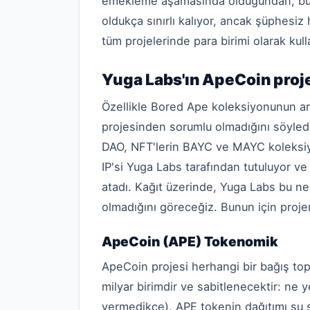
emekleme aşamasında olduğundan, bu ya
oldukça sınırlı kalıyor, ancak şüphesi
tüm projelerinde para birimi olarak kull
Yuga Labs'ın ApeCoin proje
Özellikle Bored Ape koleksiyonunun ar
projesinden sorumlu olmadığını söyled
DAO, NFT'lerin BAYC ve MAYC koleksiyo
IP'si Yuga Labs tarafından tutuluyor 
atadı. Kağıt üzerinde, Yuga Labs bu ne
olmadığını göreceğiz. Bunun için proje
ApeCoin (APE) Tokenomik
ApeCoin projesi herhangi bir bağış t
milyar birimdir ve sabitlenecektir: ne 
vermedikçe). APE tokenin dağıtımı şu