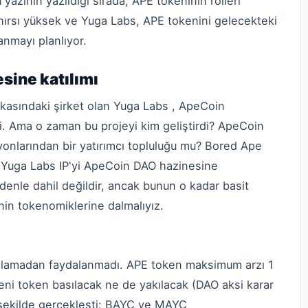
zının yazıldığı sırada, APE tokeninin rolleri
z hırsı yüksek ve Yuga Labs, APE tokenini gelecekteki
anmayı planlıyor.
sine katılımı
kasındaki şirket olan Yuga Labs , ApeCoin
i. Ama o zaman bu projeyi kim geliştirdi? ApeCoin
nlarından bir yatırımcı topluluğu mu? Bored Ape
ve Yuga Labs IP'yi ApeCoin DAO hazinesine
denle dahil değildir, ancak bunun o kadar basit
nin tokenomiklerine dalmalıyız.
oplamadan faydalanmadı. APE token maksimum arzı 1
yeni token basılacak ne de yakılacak (DAO aksi karar
 şekilde gerçekleşti: BAYC ve MAYC