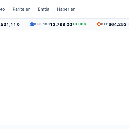
pto
Pariteler
Emtia
Haberler
.531,11 ₺
13.799,00
$64.253
+0.00%
BIST 100
BTC