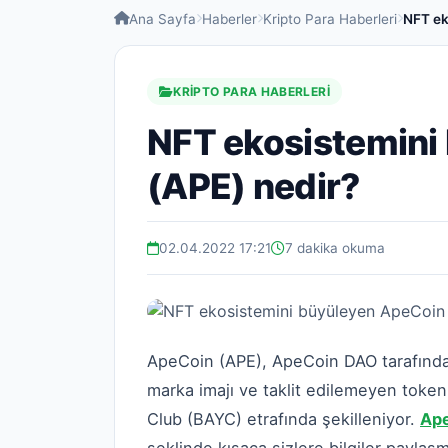
Ana Sayfa
Haberler
Kripto Para Haberleri
NFT ek
KRIPTO PARA HABERLERI
NFT ekosistemini
(APE) nedir?
02.04.2022 17:21
7 dakika okuma
ApeCoin (APE), ApeCoin DAO tarafından y
marka imajı ve taklit edilemeyen toke
Club (BAYC) etrafında şekilleniyor.
Ape