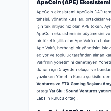
ApeCoin (APE) Ekosistemi
ApeCoin ekosistemi ApeCoin DAO tarafı
tahsisi, yönetim kuralları, ortaklıklar v
için tek ihtiyacınız olan APE token. Ay
ApeCoin ekosisteminin büyümesini ve 
bir tüzel kişilik olan Ape Vakfı da bul
Ape Vakfı, herhangi bir yönetişim işle
ediyor ve topluluk tarafından alınan ka
Vakfı'nın yönetimini denetleyen Yönetim 
dönem için 5 üyeden oluşur ve bundan 
yazılırken Yönetim Kurulu şu kişilerden
Ventures ve FTX Gaming Başkanı Am
ortağı
Yat Siu ;
Sound Ventures yatırım
Labs'ın kurucu ortağı.