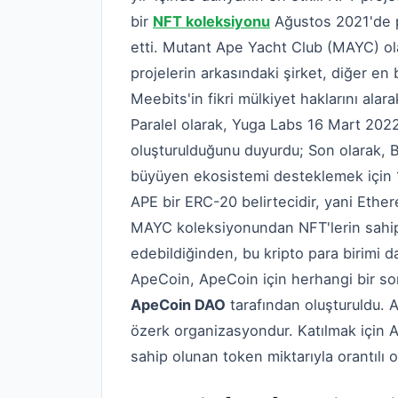
bir
NFT koleksiyonu
Ağustos 2021'de p
etti. Mutant Ape Yacht Club (MAYC) olar
projelerin arkasındaki şirket, diğer e
Meebits'in fikri mülkiyet haklarını alar
Paralel olarak, Yuga Labs 16 Mart 2022
oluşturulduğunu duyurdu; Son olarak, B
büyüyen ekosistemi desteklemek için 
APE bir ERC-20 belirtecidir, yani Ethe
MAYC koleksiyonundan NFT'lerin sahiple
edebildiğinden, bu kripto para birimi d
ApeCoin, ApeCoin için herhangi bir so
ApeCoin DAO
tarafından oluşturuldu.
özerk organizasyondur. Katılmak için A
sahip olunan token miktarıyla orantılı 