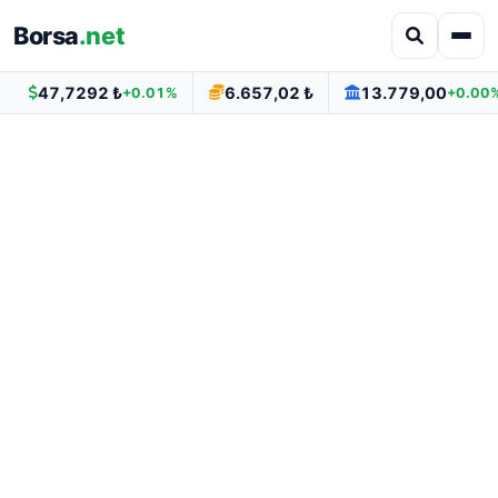
Borsa
.net
47,7292 ₺
6.657,02 ₺
13.779,00
+0.01%
+0.00