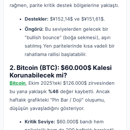
rağmen, parite kritik destek bölgelerine yaklaştı.
Destekler:
$¥152,14$ ve $¥151,61$.
Öngörü:
Bu seviyelerden gelecek bir
"bullish bounce" (boğa sekmesi), aşırı
satılmış Yen paritelerinde kısa vadeli bir
rahatlama rallisi başlatabilir.
2. Bitcoin (BTC): $60.000$ Kalesi
Korunabilecek mi?
Bitcoin
, Ekim 2025’teki $126.000$ zirvesinden
bu yana yaklaşık
%46
değer kaybetti. Ancak
haftalık grafikteki "Pin Bar / Doji" oluşumu,
düşüşün yavaşladığını gösteriyor.
Kritik Seviye:
$60.000$ bandı hem