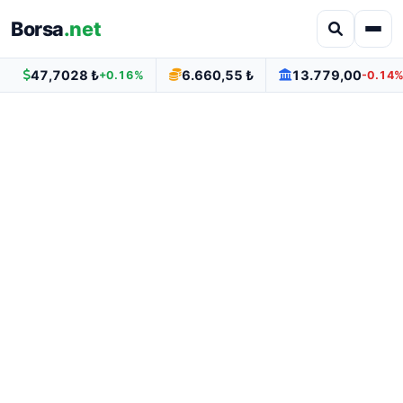
Borsa
.net
47,7028 ₺
6.660,55 ₺
13.779,00
+0.16%
-0.14