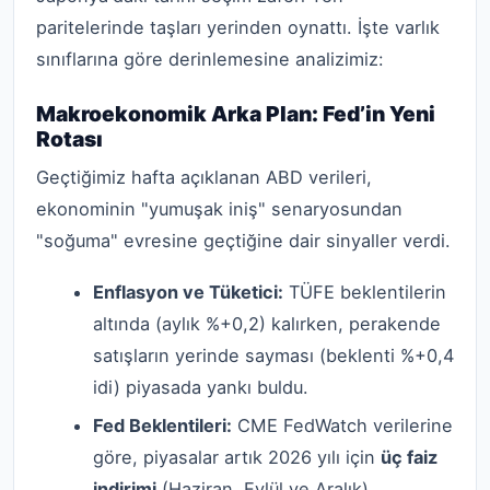
paritelerinde taşları yerinden oynattı. İşte varlık
sınıflarına göre derinlemesine analizimiz:
Makroekonomik Arka Plan: Fed’in Yeni
Rotası
Geçtiğimiz hafta açıklanan ABD verileri,
ekonominin "yumuşak iniş" senaryosundan
"soğuma" evresine geçtiğine dair sinyaller verdi.
Enflasyon ve Tüketici:
TÜFE beklentilerin
altında (aylık %+0,2) kalırken, perakende
satışların yerinde sayması (beklenti %+0,4
idi) piyasada yankı buldu.
Fed Beklentileri:
CME FedWatch verilerine
göre, piyasalar artık 2026 yılı için
üç faiz
indirimi
(Haziran, Eylül ve Aralık)