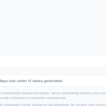
epo özet verileri 15 dakika gecikmelidir.
rım danışmanlığı kapsamında değildir. Yatırım danışmanlığı hizmeti; aracı ku
şmanlığı sözleşmesi çerçevesinde sunulmaktadır.
 bulunanların kişisel görüşlerine dayanmaktadır. Bu görüşler mali durumunuz