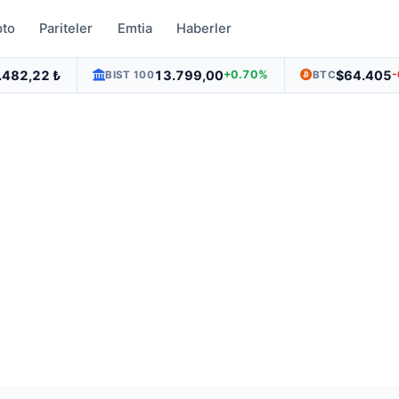
pto
Pariteler
Emtia
Haberler
.482,22 ₺
13.799,00
$64.405
+0.70%
BIST 100
BTC