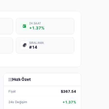
24 SAAT
+1.37%
SIRALAMA
#14
Hızlı Özet
Fiyat
$367.54
24s Değişim
+1.37%