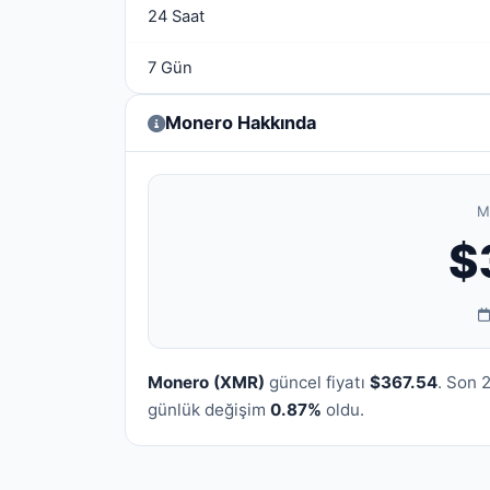
24 Saat
7 Gün
Monero Hakkında
M
$
Monero (XMR)
güncel fiyatı
$367.54
. Son 
günlük değişim
0.87%
oldu.