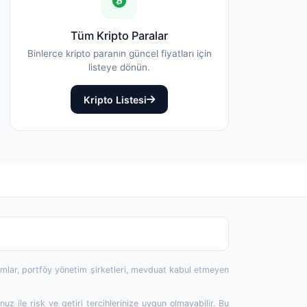
Tüm Kripto Paralar
Binlerce kripto paranın güncel fiyatları için
listeye dönün.
Kripto Listesi
rumlar, portföy yönetim şirketleri, mevduat kabul etmeyen
 ile risk ve getiri tercihlerinize uygun olmayabilir. Bu