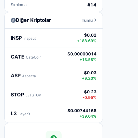
Sıralama
#14
Diğer Kriptolar
Tümü
$0.02
INSP
Inspect
+188.69%
$0.00000014
CATE
CateCoin
+13.58%
$0.03
ASP
Aspecta
+9.20%
$0.23
STOP
LETSTOP
-0.95%
$0.00744168
L3
Layer3
+39.04%