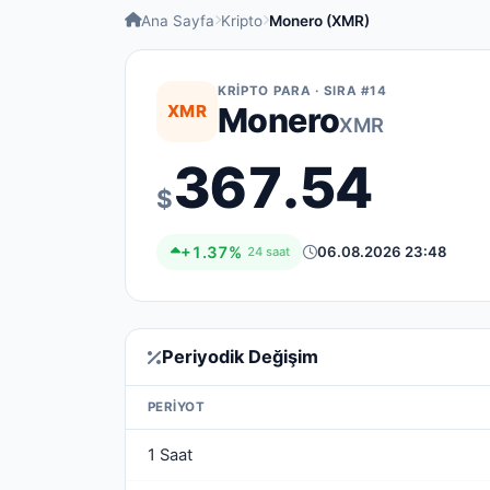
Ana Sayfa
Kripto
Monero (XMR)
KRIPTO PARA · SIRA #14
XMR
Monero
XMR
367.54
$
+1.37%
06.08.2026 23:48
24 saat
Periyodik Değişim
PERIYOT
1 Saat