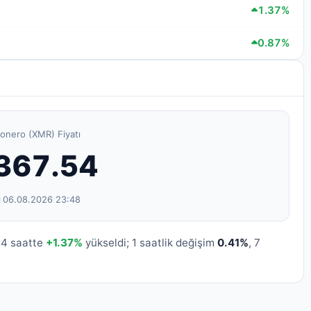
1.37%
0.87%
onero (XMR) Fiyatı
367.54
06.08.2026 23:48
24 saatte
+1.37%
yükseldi; 1 saatlik değişim
0.41%
, 7