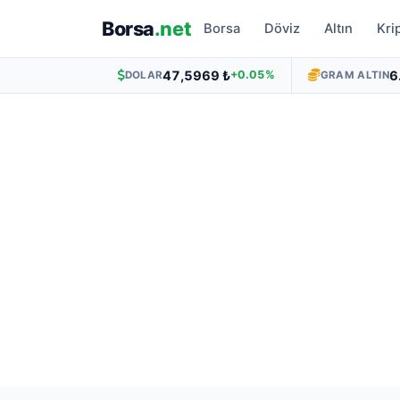
Borsa
.net
Borsa
Döviz
Altın
Kri
47,5969 ₺
6
+0.05%
DOLAR
GRAM ALTIN