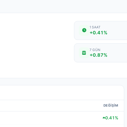
1 SAAT
+0.41%
7 GÜN
+0.87%
DEĞIŞIM
0.41%