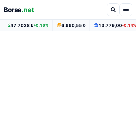
Borsa
.net
47,7028 ₺
6.660,55 ₺
13.779,00
+0.16%
-0.14