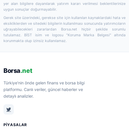
yer alan bilgilere dayanılarak yatırım kararı verilmesi beklentilerinize
uygun sonuçlar doğurmayabilir.
Gerek site üzerindeki, gerekse site için kullanılan kaynaklardaki hata ve
eksikliklerden ve sitedeki bilgilerin kullanılması sonucunda yatırımcıların
uğrayabilecekleri zararlardan Borsa.net hiçbir şekilde sorumlu
tutulamaz. BİST isim ve logosu "Koruma Marka Belgesi" altında
korunmakta olup izinsiz kullanılamaz.
Borsa
.net
Türkiye'nin önde gelen finans ve borsa bilgi
platformu. Canlı veriler, güncel haberler ve
detaylı analizler.
PIYASALAR