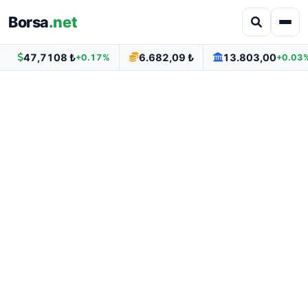
Borsa
.net
47,7108 ₺
6.682,09 ₺
13.803,00
+0.17%
+0.03