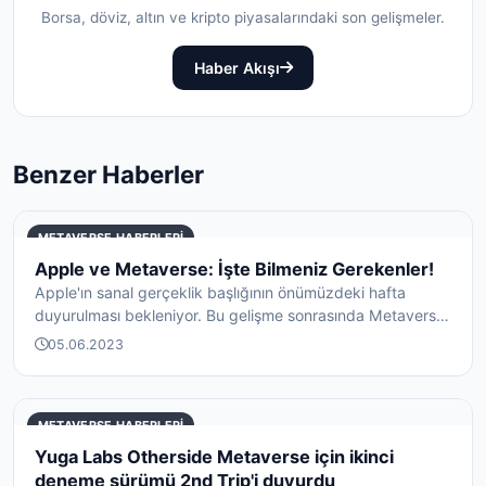
Borsa, döviz, altın ve kripto piyasalarındaki son gelişmeler.
Haber Akışı
Benzer Haberler
METAVERSE HABERLERI
Apple ve Metaverse: İşte Bilmeniz Gerekenler!
Apple'ın sanal gerçeklik başlığının önümüzdeki hafta
duyurulması bekleniyor. Bu gelişme sonrasında Metaverse
...
05.06.2023
METAVERSE HABERLERI
Yuga Labs Otherside Metaverse için ikinci
deneme sürümü 2nd Trip'i duyurdu