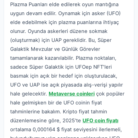
Plazma Puanları elde edilerek oyun mantığına
uygun devam edilir. Oynamak için asker (UFO)
elde edebilmek için plazma puanlarına ihtiyaç
olunur. Oyunda askerleri düzene sokmak
(oluşturmak) için UAP gereklidir. Bu, Süper
Galaktik Mevzular ve Günlük Görevler
tamamlanarak kazanılabilir. Plazma noktaları,
sadece Süper Galaktik için UFOep NFT'leri
basmak için açık bir hedef için oluşturulacak,
UFO ve UAP ise açık piyasada alış-verişi yapılır
hale gelecektir.
Metaverse coinleri
çok popüler
hale gelmişken bir de UFO coinin fiyat
tahminlerine bakalım. Kripto fiyat tahmin
düzenlemesine göre, 2025'te
UFO coin fiyatı
ortalama 0,000164 $ fiyat seviyesini ilerlemeli,