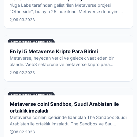
Yuga Labs tarafından geliştirilen Metaverse projesi
"Otherside", bu ayın 25'inde ikinci Metaverse deneyimi
"2n...
09.03.2023
METAVERSE HABERLERI
En iyi 5 Metaverse Kripto Para Birimi
Metaverse, heyecan verici ve gelecek vaat eden bir
alandır. Web3 sektörüne ve metaverse kripto para
birimleri...
09.02.2023
METAVERSE HABERLERI
Metaverse coini Sandbox, Suudi Arabistan ile
ortaklık imzaladı
Metaverse coinleri içerisinde lider olan The Sandbox Suudi
Arabistan ile ortaklık imzaladı. The Sandbox ve Suu...
08.02.2023