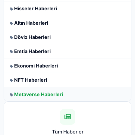
Hisseler Haberleri
Altın Haberleri
Döviz Haberleri
Emtia Haberleri
Ekonomi Haberleri
NFT Haberleri
Metaverse Haberleri
Tüm Haberler