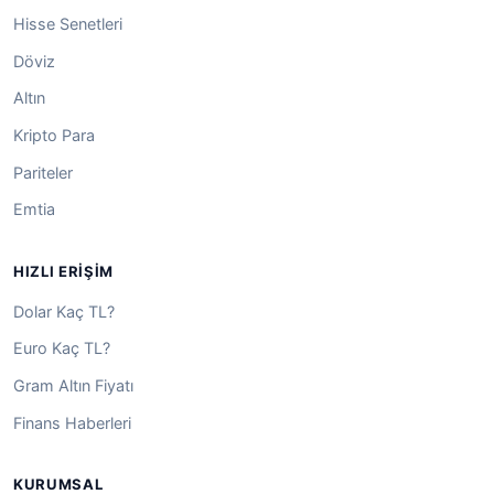
Hisse Senetleri
Döviz
Altın
Kripto Para
Pariteler
Emtia
HIZLI ERIŞIM
Dolar Kaç TL?
Euro Kaç TL?
Gram Altın Fiyatı
Finans Haberleri
KURUMSAL