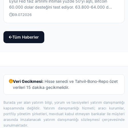
Eylül Fed faiz artırımı ihtimali yüzde 50'yi aştı, Bitcoin
60.000 dolar desteğini test ediyor. 63.800-64.000 d...
09.07.2026
Tüm Haberler
Veri Gecikmesi:
Hisse senedi ve Tahvil-Bono-Repo özet
verileri 15 dakika gecikmelidir.
Burada yer alan yatırım bilgi, yorum ve tavsiyeleri yatırım danışmanlığı
kapsamında değildir. Yatırım danışmanlığı hizmeti; aracı kurumlar,
portföy yönetim şirketleri, mevduat kabul etmeyen bankalar ile müşteri
arasında imzalanacak yatırım danışmanlığı sözleşmesi çerçevesinde
sunulmaktadır.