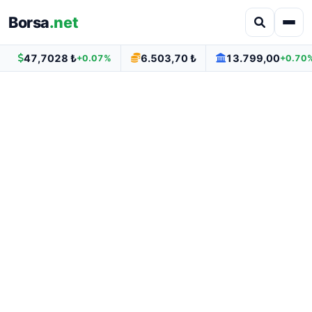
Borsa
.net
47,7028 ₺
6.503,70 ₺
13.799,00
+0.07%
+0.70