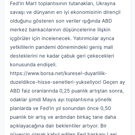
Fed'in Mart toplantısının tutanakları, Ukrayna
savaşı ve dünyanın en iyi ekonomisinin dirençli
olduğunu gösteren son veriler ışığında ABD
merkez bankacılarının düşüncelerine ilişkin
içgörüler için incelenecek.
Yatırımcılar ayrıca
yetkililerin pandemi dönemindeki geniş mali
desteklerini ne kadar çabuk geri çekecekleri
konusunda endişeli.
https://www.borsa.net/kuresel-duyarlilik-
duzeldikce-hisse-senetleri-yukseliyor/
Geçen ay
ABD faiz oranlarında 0,25 puanlık artıştan sonra,
odaklar şimdi Mayıs ayı toplantısına yönelik
planlarda ve Fed'in yıl sonundan önce 0,50
puanlık bir artış ve ardından birkaç tane daha
açıklayacağına dair beklentiler artıyor.
Bir
güvercin olarak kabul edilen Fed başkanı Lael