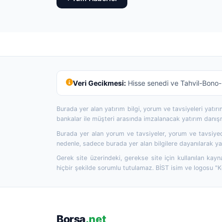
Veri Gecikmesi:
Hisse senedi ve Tahvil-Bono-R
Burada yer alan yatırım bilgi, yorum ve tavsiyeleri yatı
bankalar ile müşteri arasında imzalanacak yatırım danı
Burada yer alan yorum ve tavsiyeler, yorum ve tavsiyede
nedenle, sadece burada yer alan bilgilere dayanılarak yat
Gerek site üzerindeki, gerekse site için kullanılan kayn
hiçbir şekilde sorumlu tutulamaz. BİST isim ve logosu "
Borsa
.net