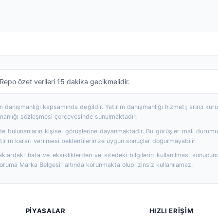
epo özet verileri 15 dakika gecikmelidir.
rım danışmanlığı kapsamında değildir. Yatırım danışmanlığı hizmeti; aracı ku
şmanlığı sözleşmesi çerçevesinde sunulmaktadır.
 bulunanların kişisel görüşlerine dayanmaktadır. Bu görüşler mali durumunuz
ırım kararı verilmesi beklentilerinize uygun sonuçlar doğurmayabilir.
aklardaki hata ve eksikliklerden ve sitedeki bilgilerin kullanılması sonucun
Koruma Marka Belgesi" altında korunmakta olup izinsiz kullanılamaz.
PIYASALAR
HIZLI ERIŞIM