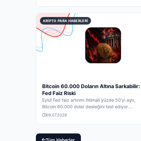
KRIPTO PARA HABERLERI
Bitcoin 60.000 Doların Altına Sarkabilir:
Fed Faiz Riski
Eylül Fed faiz artırımı ihtimali yüzde 50'yi aştı,
Bitcoin 60.000 dolar desteğini test ediyor.
63.800-64.000 d...
09.07.2026
Tüm Haberler