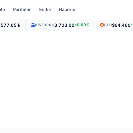
pto
Pariteler
Emtia
Haberler
.577,05 ₺
13.703,00
$64.460
+0.00%
BIST 100
BTC