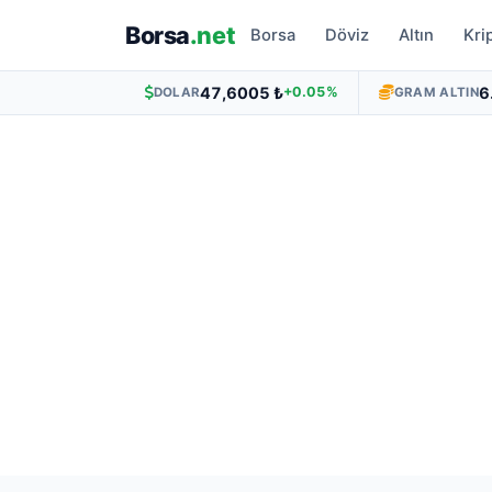
Borsa
.net
Borsa
Döviz
Altın
Kri
47,6005 ₺
6
+0.05%
DOLAR
GRAM ALTIN