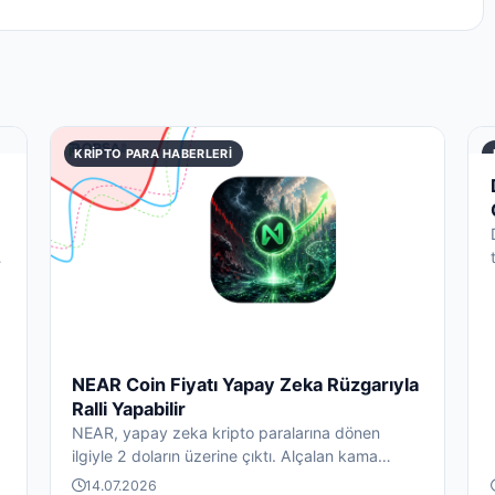
KRIPTO PARA HABERLERI
NEAR Coin Fiyatı Yapay Zeka Rüzgarıyla
Ralli Yapabilir
NEAR, yapay zeka kripto paralarına dönen
ilgiyle 2 doların üzerine çıktı. Alçalan kama
kırılımı 2,82 dolara, y...
14.07.2026