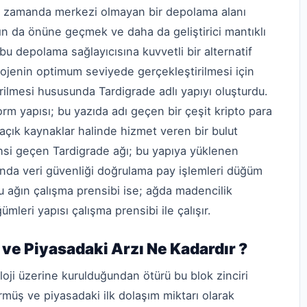
ynı zamanda merkezi olmayan bir depolama alanı
n da önüne geçmek ve daha da geliştirici mantıklı
bu depolama sağlayıcısına kuvvetli bir alternatif
 projenin optimum seviyede gerçekleştirilmesi için
irilmesi hususunda Tardigrade adlı yapıyı oluşturdu.
orm yapısı; bu yazıda adı geçen bir çeşit kripto para
 açık kaynaklar halinde hizmet veren bir bulut
hsi geçen Tardigrade ağı; bu yapıya yüklenen
manda veri güvenliği doğrulama pay işlemleri düğüm
 Bu ağın çalışma prensibi ise; ağda madencilik
leri yapısı çalışma prensibi ile çalışır.
r ve Piyasadaki Arzı Ne Kadardır ?
loji üzerine kurulduğundan ötürü bu blok zinciri
örmüş ve piyasadaki ilk dolaşım miktarı olarak