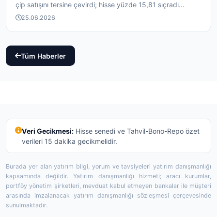
çip satışını tersine çevirdi; hisse yüzde 15,81 sıçradı...
25.06.2026
Tüm Haberler
Veri Gecikmesi:
Hisse senedi ve Tahvil-Bono-Repo özet
verileri 15 dakika gecikmelidir.
Burada yer alan yatırım bilgi, yorum ve tavsiyeleri yatırım danışmanlığı
kapsamında değildir. Yatırım danışmanlığı hizmeti; aracı kurumlar,
portföy yönetim şirketleri, mevduat kabul etmeyen bankalar ile müşteri
arasında imzalanacak yatırım danışmanlığı sözleşmesi çerçevesinde
sunulmaktadır.