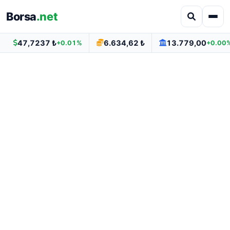
Borsa
.net
47,7237 ₺
6.634,62 ₺
13.779,00
+0.01%
+0.00