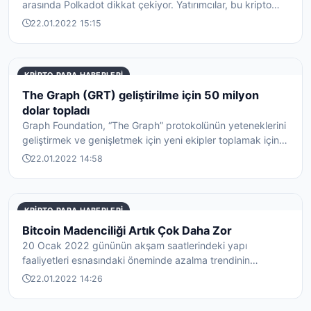
arasında Polkadot dikkat çekiyor. Yatırımcılar, bu kripto
paranın %12'den f...
22.01.2022 15:15
KRIPTO PARA HABERLERI
The Graph (GRT) geliştirilme için 50 milyon
dolar topladı
Graph Foundation, “The Graph” protokolünün yeteneklerini
geliştirmek ve genişletmek için yeni ekipler toplamak için
başarılı bir ş...
22.01.2022 14:58
KRIPTO PARA HABERLERI
Bitcoin Madenciliği Artık Çok Daha Zor
20 Ocak 2022 gününün akşam saatlerindeki yapı
faaliyetleri esnasındaki öneminde azalma trendinin
sonrasında, Bitcoin'in madencilik...
22.01.2022 14:26