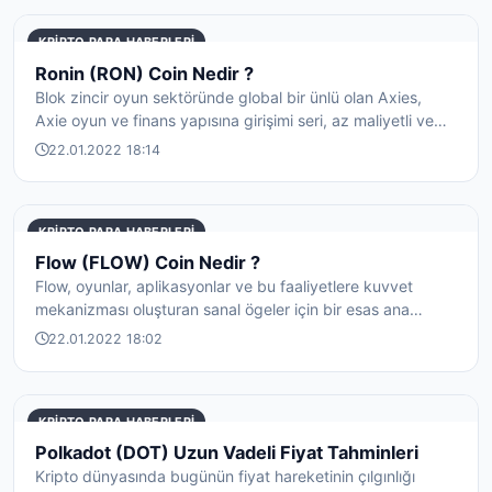
KRIPTO PARA HABERLERI
Ronin (RON) Coin Nedir ?
Blok zincir oyun sektöründe global bir ünlü olan Axies,
Axie oyun ve finans yapısına girişimi seri, az maliyetli ve
herhangi bir ...
22.01.2022 18:14
KRIPTO PARA HABERLERI
Flow (FLOW) Coin Nedir ?
Flow, oyunlar, aplikasyonlar ve bu faaliyetlere kuvvet
mekanizması oluşturan sanal ögeler için bir esas ana
görevi gören geliştiri...
22.01.2022 18:02
KRIPTO PARA HABERLERI
Polkadot (DOT) Uzun Vadeli Fiyat Tahminleri
Kripto dünyasında bugünün fiyat hareketinin çılgınlığı