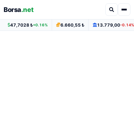
Borsa
.net
47,7028 ₺
6.660,55 ₺
13.779,00
+0.16%
-0.14