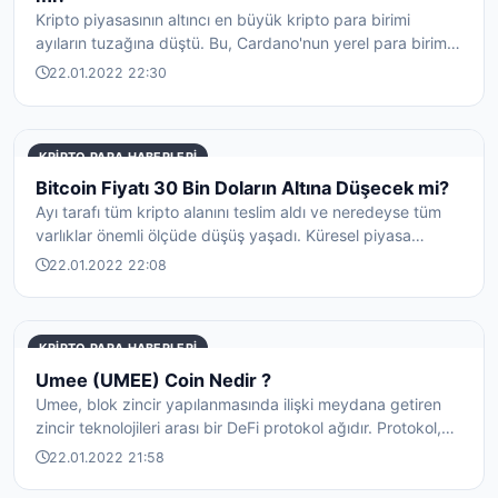
Kripto piyasasının altıncı en büyük kripto para birimi
ayıların tuzağına düştü. Bu, Cardano'nun yerel para birimi
ADA'nın fiyatını...
22.01.2022 22:30
KRIPTO PARA HABERLERI
Bitcoin Fiyatı 30 Bin Doların Altına Düşecek mi?
Ayı tarafı tüm kripto alanını teslim aldı ve neredeyse tüm
varlıklar önemli ölçüde düşüş yaşadı. Küresel piyasa
değeri art arda ik...
22.01.2022 22:08
KRIPTO PARA HABERLERI
Umee (UMEE) Coin Nedir ?
Umee, blok zincir yapılanmasında ilişki meydana getiren
zincir teknolojileri arası bir DeFi protokol ağıdır. Protokol,
bir başka y...
22.01.2022 21:58