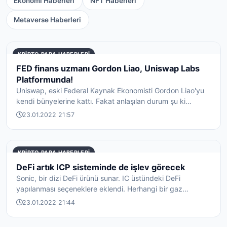
Ekonomi Haberleri
NFT Haberleri
Metaverse Haberleri
KRIPTO PARA HABERLERI
FED finans uzmanı Gordon Liao, Uniswap Labs
Platformunda!
Uniswap, eski Federal Kaynak Ekonomisti Gordon Liao'yu
kendi bünyelerine kattı. Fakat anlaşılan durum şu ki
kullanıcıların dikkati...
23.01.2022 21:57
KRIPTO PARA HABERLERI
DeFi artık ICP sisteminde de işlev görecek
Sonic, bir dizi DeFi ürünü sunar. IC üstündeki DeFi
yapılanması seçeneklere eklendi. Herhangi bir gaz
ücretine tabi olmadan yapısa...
23.01.2022 21:44