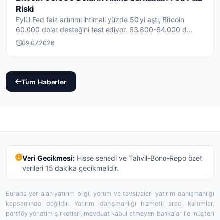
Riski
Eylül Fed faiz artırımı ihtimali yüzde 50'yi aştı, Bitcoin
60.000 dolar desteğini test ediyor. 63.800-64.000 d...
09.07.2026
Tüm Haberler
Veri Gecikmesi:
Hisse senedi ve Tahvil-Bono-Repo özet
verileri 15 dakika gecikmelidir.
Burada yer alan yatırım bilgi, yorum ve tavsiyeleri yatırım danışmanlığı
kapsamında değildir. Yatırım danışmanlığı hizmeti; aracı kurumlar,
portföy yönetim şirketleri, mevduat kabul etmeyen bankalar ile müşteri