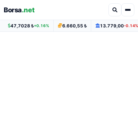
Borsa
.net
47,7028 ₺
6.660,55 ₺
13.779,00
+0.16%
-0.14