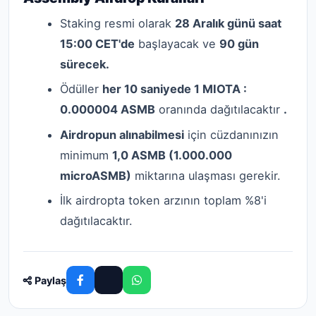
Staking resmi olarak
28 Aralık günü saat
15:00 CET'de
başlayacak ve
90 gün
sürecek.
Ödüller
her 10 saniyede 1 MIOTA :
0.000004 ASMB
oranında dağıtılacaktır
.
Airdropun alınabilmesi
için cüzdanınızın
minimum
1,0 ASMB (1.000.000
microASMB)
miktarına ulaşması gerekir.
İlk airdropta token arzının toplam %8'i
dağıtılacaktır.
Paylaş