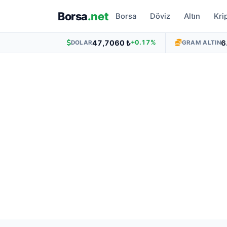
Borsa
.net
Borsa
Döviz
Altın
Kri
47,7060 ₺
6
+0.17%
DOLAR
GRAM ALTIN