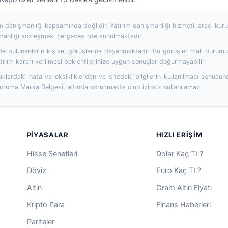
rım danışmanlığı kapsamında değildir. Yatırım danışmanlığı hizmeti; aracı ku
şmanlığı sözleşmesi çerçevesinde sunulmaktadır.
 bulunanların kişisel görüşlerine dayanmaktadır. Bu görüşler mali durumunuz
ırım kararı verilmesi beklentilerinize uygun sonuçlar doğurmayabilir.
aklardaki hata ve eksikliklerden ve sitedeki bilgilerin kullanılması sonucun
Koruma Marka Belgesi" altında korunmakta olup izinsiz kullanılamaz.
PIYASALAR
HIZLI ERIŞIM
Hisse Senetleri
Dolar Kaç TL?
Döviz
Euro Kaç TL?
Altın
Gram Altın Fiyatı
Kripto Para
Finans Haberleri
Pariteler