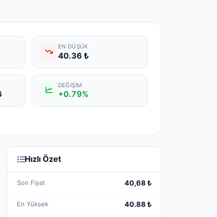
EN DÜŞÜK
40.36 ₺
DEĞIŞIM
6
+0.79%
Hızlı Özet
Son Fiyat
40,68 ₺
En Yüksek
40.88 ₺