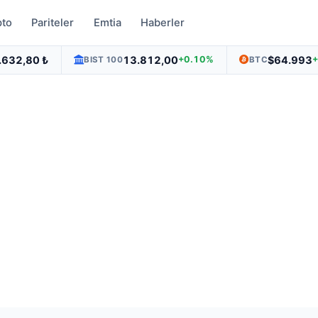
pto
Pariteler
Emtia
Haberler
.632,80 ₺
13.812,00
$64.993
+0.10%
BIST 100
BTC