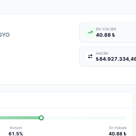
EN YÜKSEK
GYO
40.88 ₺
HACIM
₺84.927.334,4
Konum
En Yüksek
61.5%
40.88 ₺