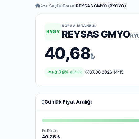
Ana Sayfa
Borsa
REYSAS GMYO (RYGYO)
BORSA İSTANBUL
RYGY
REYSAS GMYO
RY
40,68
₺
+0.79%
07.08.2026 14:15
günlük
Günlük Fiyat Aralığı
En Düşük
40.36 ₺