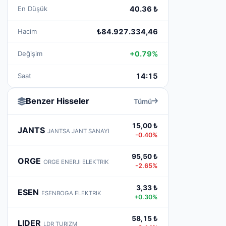
En Düşük
40.36 ₺
Hacim
₺84.927.334,46
Değişim
+0.79%
Saat
14:15
Benzer Hisseler
Tümü
15,00 ₺
JANTS
JANTSA JANT SANAYI
-0.40%
95,50 ₺
ORGE
ORGE ENERJI ELEKTRIK
-2.65%
3,33 ₺
ESEN
ESENBOGA ELEKTRIK
+0.30%
58,15 ₺
LIDER
LDR TURIZM