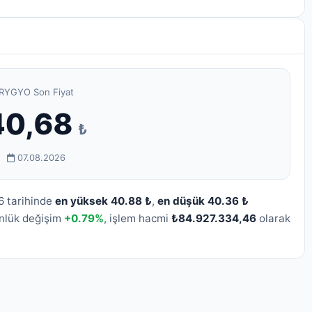
RYGYO Son Fiyat
40,68
₺
07.08.2026
6 tarihinde
en yüksek 40.88 ₺
,
en düşük 40.36 ₺
ünlük değişim
+0.79%
, işlem hacmi
₺84.927.334,46
olarak