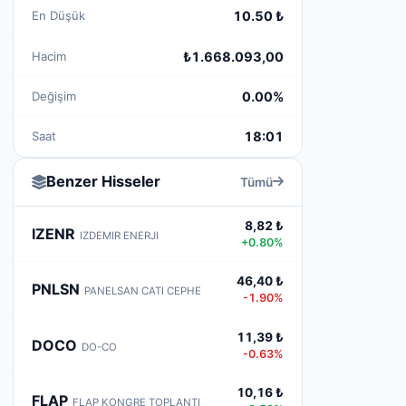
En Düşük
10.50 ₺
Hacim
₺1.668.093,00
Değişim
0.00%
Saat
18:01
Benzer Hisseler
Tümü
8,82 ₺
IZENR
IZDEMIR ENERJI
+0.80%
46,40 ₺
PNLSN
PANELSAN CATI CEPHE
-1.90%
11,39 ₺
DOCO
DO-CO
-0.63%
10,16 ₺
FLAP
FLAP KONGRE TOPLANTI