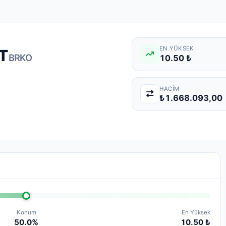
EN YÜKSEK
T
BRKO
10.50 ₺
HACIM
₺1.668.093,00
Konum
En Yüksek
50.0%
10.50 ₺