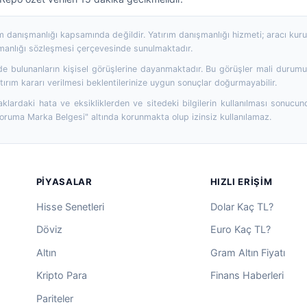
rım danışmanlığı kapsamında değildir. Yatırım danışmanlığı hizmeti; aracı ku
şmanlığı sözleşmesi çerçevesinde sunulmaktadır.
 bulunanların kişisel görüşlerine dayanmaktadır. Bu görüşler mali durumunuz
ırım kararı verilmesi beklentilerinize uygun sonuçlar doğurmayabilir.
aklardaki hata ve eksikliklerden ve sitedeki bilgilerin kullanılması sonucun
Koruma Marka Belgesi" altında korunmakta olup izinsiz kullanılamaz.
PIYASALAR
HIZLI ERIŞIM
Hisse Senetleri
Dolar Kaç TL?
Döviz
Euro Kaç TL?
Altın
Gram Altın Fiyatı
Kripto Para
Finans Haberleri
Pariteler