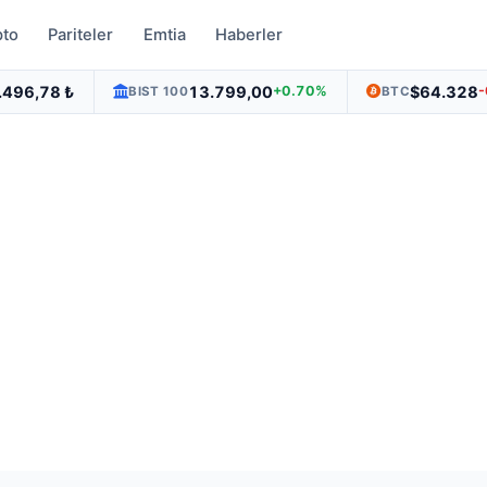
pto
Pariteler
Emtia
Haberler
.496,78 ₺
13.799,00
$64.328
+0.70%
BIST 100
BTC