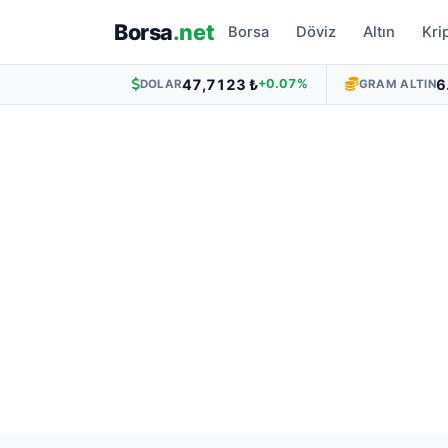
Borsa
.net
Borsa
Döviz
Altın
Kri
47,7123 ₺
6
+0.07%
DOLAR
GRAM ALTIN