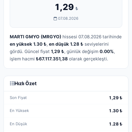
1,29
₺
07.08.2026
MARTI GMYO (MRGYO)
hissesi 07.08.2026 tarihinde
en yüksek 1.30 ₺
,
en düşük 1.28 ₺
seviyelerini
gördü. Güncel fiyat
1,29 ₺
, günlük değişim
0.00%
,
işlem hacmi
₺67.117.351,38
olarak gerçekleşti.
Hızlı Özet
Son Fiyat
1,29 ₺
En Yüksek
1.30 ₺
En Düşük
1.28 ₺