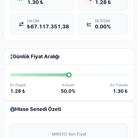
1.30 ₺
1.28 ₺
HACIM
DEĞIŞIM
₺67.117.351,38
0.00%
Günlük Fiyat Aralığı
En Düşük
Konum
En Yüksek
1.28 ₺
50.0%
1.30 ₺
Hisse Senedi Özeti
MRGYO Son Fiyat