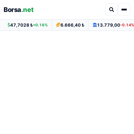
Borsa
.net
47,7028 ₺
6.666,40 ₺
13.779,00
+0.16%
-0.14