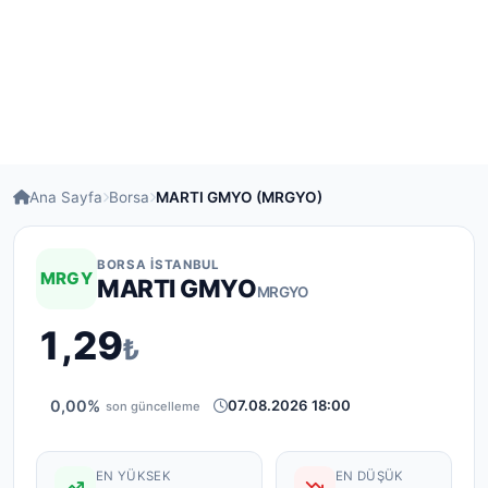
Ana Sayfa
Borsa
MARTI GMYO (MRGYO)
BORSA İSTANBUL
MRGY
MARTI GMYO
MRGYO
1,29
₺
0,00%
07.08.2026 18:00
son güncelleme
EN YÜKSEK
EN DÜŞÜK