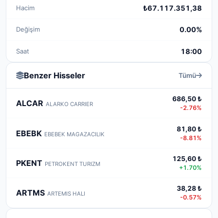
Hacim
₺67.117.351,38
Değişim
0.00%
Saat
18:00
Benzer Hisseler
Tümü
686,50 ₺
ALCAR
ALARKO CARRIER
-2.76%
81,80 ₺
EBEBK
EBEBEK MAGAZACILIK
-8.81%
125,60 ₺
PKENT
PETROKENT TURIZM
+1.70%
38,28 ₺
ARTMS
ARTEMIS HALI
-0.57%