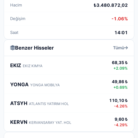
Hacim
₺3.480.872,02
Değişim
-1.06%
Saat
14:01
Benzer Hisseler
Tümü
68,35 ₺
EKIZ
EKIZ KIMYA
+2.09%
49,86 ₺
YONGA
YONGA MOBILYA
+0.69%
110,10 ₺
ATSYH
ATLANTIS YATIRIM HOL
-4.26%
9,60 ₺
KERVN
KERVANSARAY YAT. HOL
-4.29%