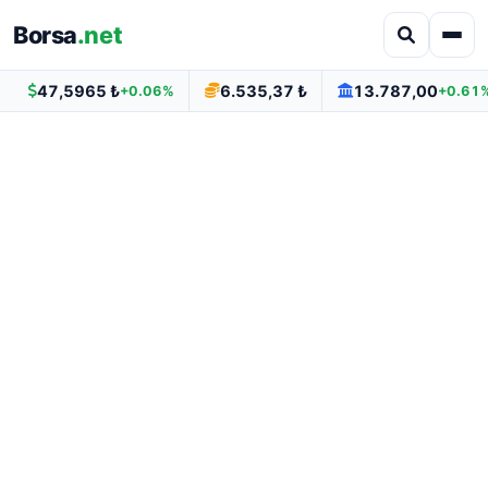
Borsa
.net
47,5965 ₺
6.535,37 ₺
13.787,00
+0.06%
+0.61