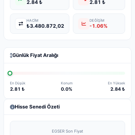
2.84 ₺
2.81 ₺
HACIM
DEĞIŞIM
₺3.480.872,02
-1.06%
Günlük Fiyat Aralığı
En Düşük
Konum
En Yüksek
2.81 ₺
0.0%
2.84 ₺
Hisse Senedi Özeti
EGSER Son Fiyat