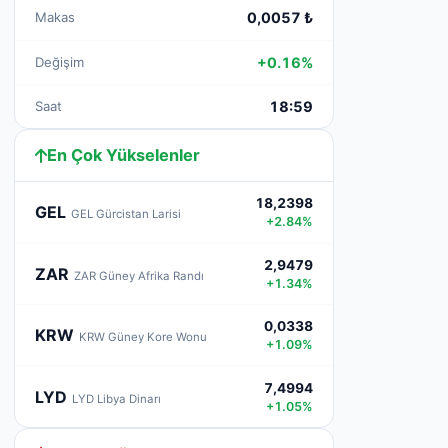
Makas
0,0057 ₺
Değişim
+0.16%
Saat
18:59
En Çok Yükselenler
18,2398
GEL
GEL Gürcistan Larisi
+2.84%
2,9479
ZAR
ZAR Güney Afrika Randı
+1.34%
0,0338
KRW
KRW Güney Kore Wonu
+1.09%
7,4994
LYD
LYD Libya Dinarı
+1.05%