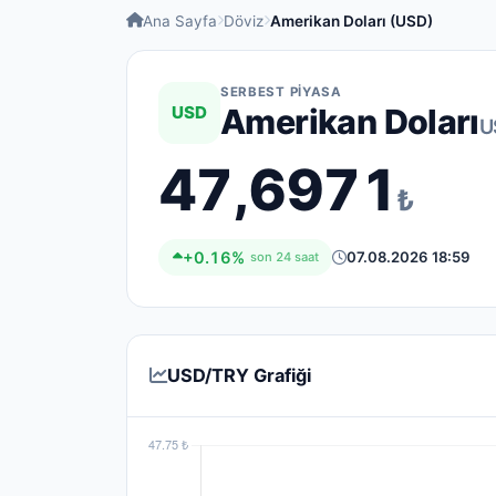
Ana Sayfa
Döviz
Amerikan Doları (USD)
SERBEST PIYASA
USD
Amerikan Doları
U
47,6971
₺
+0.16%
07.08.2026 18:59
son 24 saat
USD/TRY Grafiği