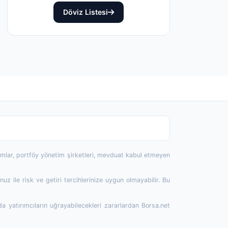
Döviz Listesi
rumlar, portföy yönetim şirketleri, mevduat kabul etmeyen
 ile risk ve getiri tercihlerinize uygun olmayabilir. Bu
da yatırımcıların uğrayabilecekleri zararlardan Borsa.net