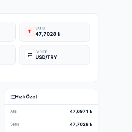
SATIŞ
47,7028 ₺
PARITE
USD/TRY
Hızlı Özet
Alış
47,6971 ₺
Satış
47,7028 ₺