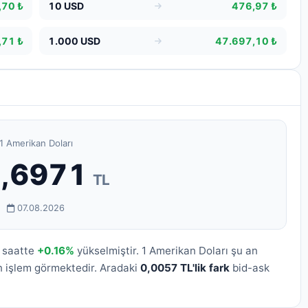
,70 ₺
10 USD
476,97 ₺
,71 ₺
1.000 USD
47.697,10 ₺
1 Amerikan Doları
,6971
TL
07.08.2026
4 saatte
+0.16%
yükselmiştir. 1 Amerikan Doları şu an
n işlem görmektedir. Aradaki
0,0057 TL'lik fark
bid-ask