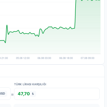
TÜRK LIRASI KARŞILIĞI
47,70
=
USD
₺