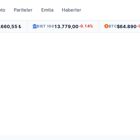
pto
Pariteler
Emtia
Haberler
.660,55 ₺
13.779,00
$64.890
-0.14%
-
BIST 100
BTC