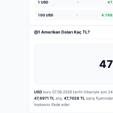
1 USD
47
100 USD
4.769
1 Amerikan Doları Kaç TL?
47
USD
kuru 07.08.2026 tarihi itibariyle son 2
47,6971 TL
alış,
47,7028 TL
satış fiyatında
makasını ifade eder.