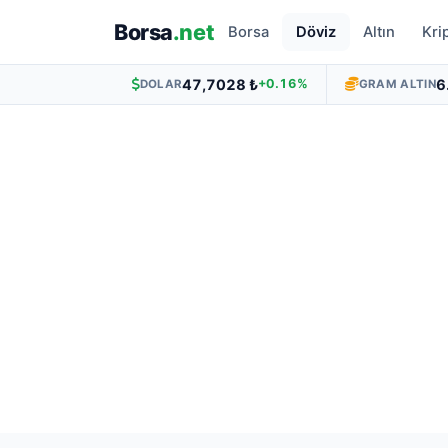
Borsa
.net
Borsa
Döviz
Altın
Kri
47,7028 ₺
6
+0.16%
DOLAR
GRAM ALTIN