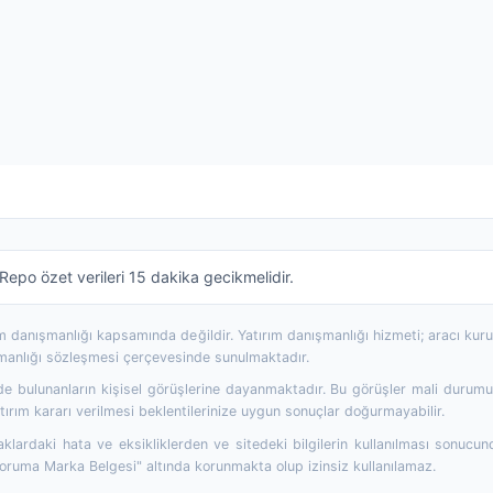
epo özet verileri 15 dakika gecikmelidir.
rım danışmanlığı kapsamında değildir. Yatırım danışmanlığı hizmeti; aracı ku
şmanlığı sözleşmesi çerçevesinde sunulmaktadır.
 bulunanların kişisel görüşlerine dayanmaktadır. Bu görüşler mali durumunuz
ırım kararı verilmesi beklentilerinize uygun sonuçlar doğurmayabilir.
aklardaki hata ve eksikliklerden ve sitedeki bilgilerin kullanılması sonucun
Koruma Marka Belgesi" altında korunmakta olup izinsiz kullanılamaz.