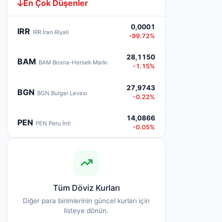
En Çok Düşenler
0,0001
IRR
IRR İran Riyali
-99.72%
28,1150
BAM
BAM Bosna-Hersek Markı
-1.15%
27,9743
BGN
BGN Bulgar Levası
-0.22%
14,0866
PEN
PEN Peru İnti
-0.05%
Tüm Döviz Kurları
Diğer para birimlerinin güncel kurları için
listeye dönün.