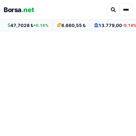
Borsa
.net
47,7028 ₺
6.660,55 ₺
13.779,00
+0.16%
-0.14