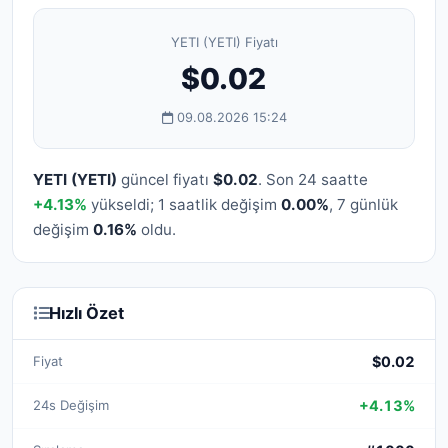
YETI (YETI) Fiyatı
$0.02
09.08.2026 15:24
YETI (YETI)
güncel fiyatı
$0.02
. Son 24 saatte
+4.13%
yükseldi; 1 saatlik değişim
0.00%
, 7 günlük
değişim
0.16%
oldu.
Hızlı Özet
Fiyat
$0.02
24s Değişim
+4.13%