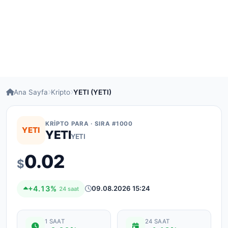
Ana Sayfa
Kripto
YETI (YETI)
KRIPTO PARA · SIRA #1000
YETI
YETI
YETI
0.02
$
+4.13%
09.08.2026 15:24
24 saat
1 SAAT
24 SAAT