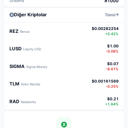
Sıralama
#1000
Diğer Kriptolar
Tümü
$0.00282254
REZ
Renzo
+5.42%
$1.00
LUSD
Liquity USD
-0.08%
$0.07
SIGMA
Sigma.Money
-8.61%
$0.00161569
TLM
Alien Worlds
-0.25%
$0.21
RAD
Radworks
+1.64%