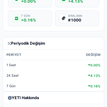
+0.00%
+4.13%
7 GÜN
SIRALAMA
+0.16%
#1000
Periyodik Değişim
PERIYOT
DEĞIŞIM
1 Saat
0.00%
24 Saat
4.13%
7 Gün
0.16%
YETI Hakkında