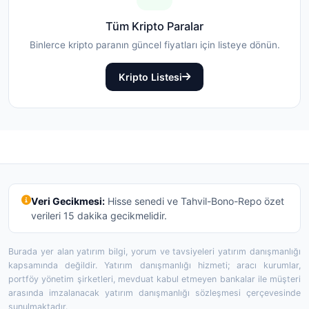
Tüm Kripto Paralar
Binlerce kripto paranın güncel fiyatları için listeye dönün.
Kripto Listesi
Veri Gecikmesi:
Hisse senedi ve Tahvil-Bono-Repo özet
verileri 15 dakika gecikmelidir.
Burada yer alan yatırım bilgi, yorum ve tavsiyeleri yatırım danışmanlığı
kapsamında değildir. Yatırım danışmanlığı hizmeti; aracı kurumlar,
portföy yönetim şirketleri, mevduat kabul etmeyen bankalar ile müşteri
arasında imzalanacak yatırım danışmanlığı sözleşmesi çerçevesinde
sunulmaktadır.