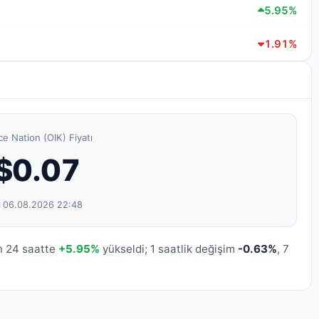
5.95%
1.91%
e Nation (OIK) Fiyatı
$0.07
06.08.2026 22:48
n 24 saatte
+5.95%
yükseldi; 1 saatlik değişim
-0.63%
, 7