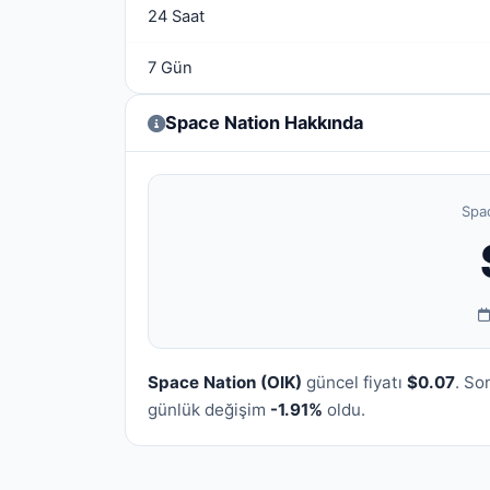
24 Saat
7 Gün
Space Nation Hakkında
Spac
Space Nation (OIK)
güncel fiyatı
$0.07
. So
günlük değişim
-1.91%
oldu.