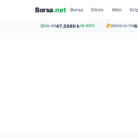
Borsa
.net
Borsa
Döviz
Altın
Kri
47,5960 ₺
6
+0.05%
DOLAR
GRAM ALTIN