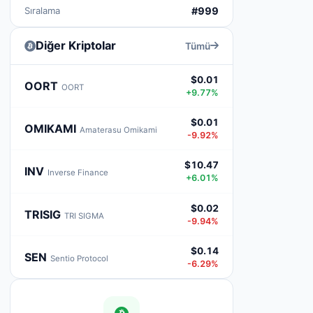
Sıralama
#999
Diğer Kriptolar
Tümü
$0.01
OORT
OORT
+9.77%
$0.01
OMIKAMI
Amaterasu Omikami
-9.92%
$10.47
INV
Inverse Finance
+6.01%
$0.02
TRISIG
TRI SIGMA
-9.94%
$0.14
SEN
Sentio Protocol
-6.29%