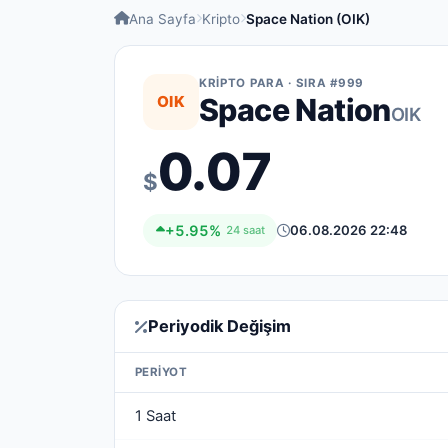
Ana Sayfa
Kripto
Space Nation (OIK)
KRIPTO PARA · SIRA #999
OIK
Space Nation
OIK
0.07
$
+5.95%
06.08.2026 22:48
24 saat
Periyodik Değişim
PERIYOT
1 Saat