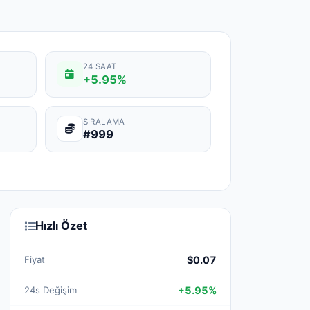
24 SAAT
+5.95%
SIRALAMA
#999
Hızlı Özet
Fiyat
$0.07
24s Değişim
+5.95%