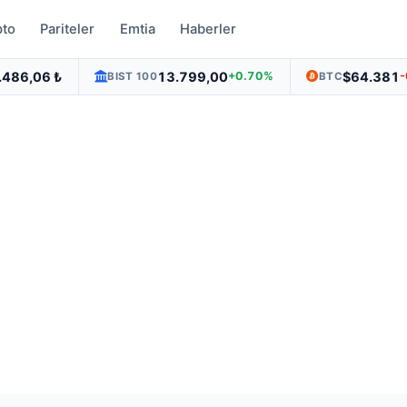
pto
Pariteler
Emtia
Haberler
.486,06 ₺
13.799,00
$64.381
+0.70%
BIST 100
BTC