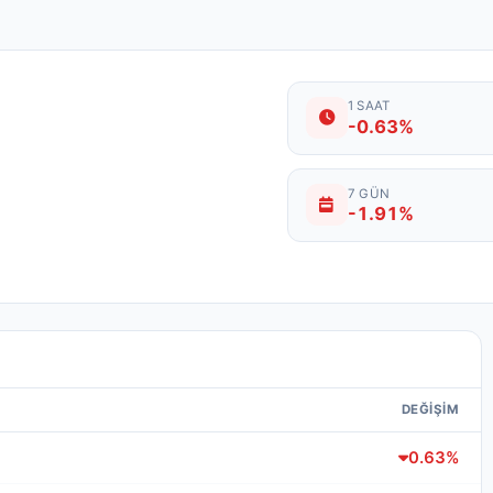
1 SAAT
-0.63%
7 GÜN
-1.91%
DEĞIŞIM
0.63%