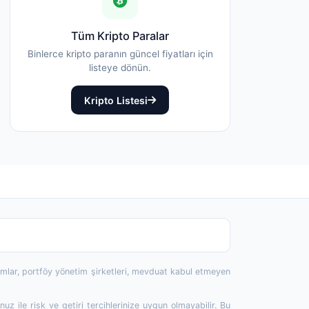
Tüm Kripto Paralar
Binlerce kripto paranın güncel fiyatları için
listeye dönün.
Kripto Listesi
rumlar, portföy yönetim şirketleri, mevduat kabul etmeyen
 ile risk ve getiri tercihlerinize uygun olmayabilir. Bu