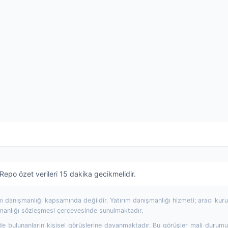
epo özet verileri 15 dakika gecikmelidir.
rım danışmanlığı kapsamında değildir. Yatırım danışmanlığı hizmeti; aracı ku
şmanlığı sözleşmesi çerçevesinde sunulmaktadır.
 bulunanların kişisel görüşlerine dayanmaktadır. Bu görüşler mali durumunuz