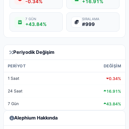
-0.34%
+16.91%
7 GÜN
SIRALAMA
+43.84%
#999
Periyodik Değişim
PERIYOT
DEĞIŞIM
1 Saat
0.34%
24 Saat
16.91%
7 Gün
43.84%
Alephium Hakkında