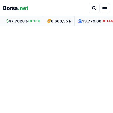
Borsa
.net
47,7028 ₺
6.660,55 ₺
13.779,00
+0.16%
-0.14