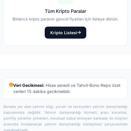
Tüm Kripto Paralar
Binlerce kripto paranın güncel fiyatları için listeye dönün.
Kripto Listesi
Veri Gecikmesi:
Hisse senedi ve Tahvil-Bono-Repo özet
verileri 15 dakika gecikmelidir.
Burada yer alan yatırım bilgi, yorum ve tavsiyeleri yatırım danışmanlığı
kapsamında değildir. Yatırım danışmanlığı hizmeti; aracı kurumlar,
portföy yönetim şirketleri, mevduat kabul etmeyen bankalar ile müşteri
arasında imzalanacak yatırım danışmanlığı sözleşmesi çerçevesinde
sunulmaktadır.