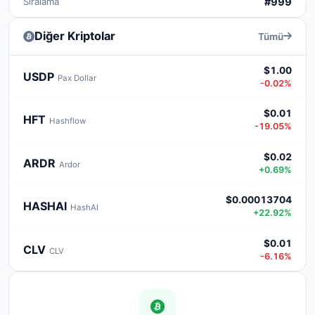
Sıralama
#999
Diğer Kriptolar
Tümü
$1.00
USDP
Pax Dollar
-0.02%
$0.01
HFT
Hashflow
-19.05%
$0.02
ARDR
Ardor
+0.69%
$0.00013704
HASHAI
HashAI
+22.92%
$0.01
CLV
CLV
-6.16%