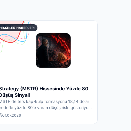
HISSELER HABERLERI
Strategy (MSTR) Hissesinde Yüzde 80
Düşüş Sinyali
MSTR'de ters kap-kulp formasyonu 18,14 dolar
hedefle yüzde 80'e varan düşüş riski gösteriyor.
Strategy'nin Bit...
01.07.2026