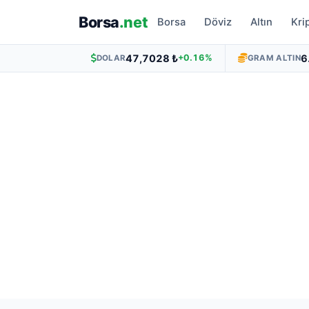
Borsa
.net
Borsa
Döviz
Altın
Kri
47,7028 ₺
6
+0.16%
DOLAR
GRAM ALTIN