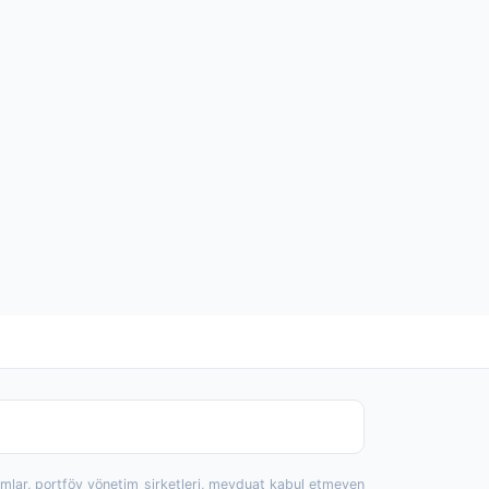
rumlar, portföy yönetim şirketleri, mevduat kabul etmeyen