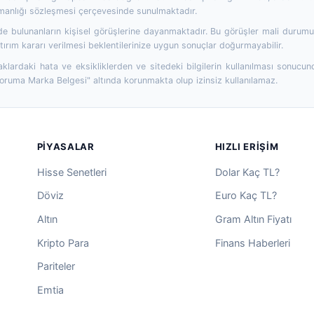
şmanlığı sözleşmesi çerçevesinde sunulmaktadır.
 bulunanların kişisel görüşlerine dayanmaktadır. Bu görüşler mali durumunuz
ırım kararı verilmesi beklentilerinize uygun sonuçlar doğurmayabilir.
aklardaki hata ve eksikliklerden ve sitedeki bilgilerin kullanılması sonucun
Koruma Marka Belgesi" altında korunmakta olup izinsiz kullanılamaz.
PIYASALAR
HIZLI ERIŞIM
Hisse Senetleri
Dolar Kaç TL?
Döviz
Euro Kaç TL?
Altın
Gram Altın Fiyatı
Kripto Para
Finans Haberleri
Pariteler
Emtia