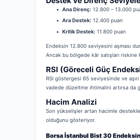
Destek ve Direnç Seviyele
Ana Direnç:
12.800 – 13.000 pu
Ara Destek:
12.400 puan
Kritik Destek:
11.800 puan
Endeksin 12.800 seviyesini aşması d
Ancak bu bölgede kâr satışları riskine k
RSI (Göreceli Güç Endeks
RSI göstergesi 65 seviyesinde ve aşır
vadede düzeltme ihtimalini artırsa da g
Hacim Analizi
Son yükselişler artan hacimle desteklen
olduğunu gösteriyor.
Borsa İstanbul Bist 30 Endeksin