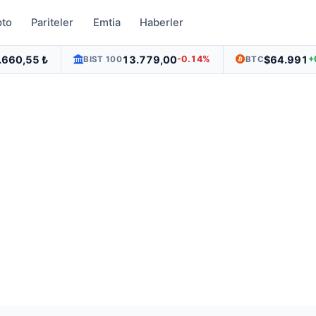
pto
Pariteler
Emtia
Haberler
.660,55 ₺
13.779,00
$64.991
-0.14%
+
BIST 100
BTC