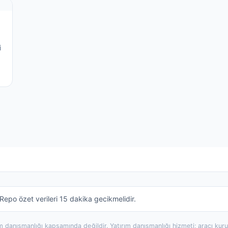
i
epo özet verileri 15 dakika gecikmelidir.
rım danışmanlığı kapsamında değildir. Yatırım danışmanlığı hizmeti; aracı ku