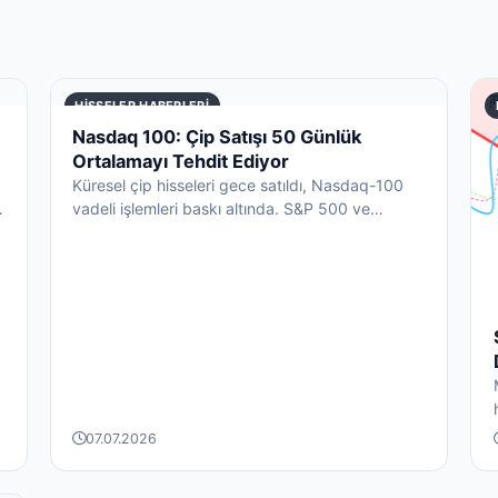
HISSELER HABERLERI
Nasdaq 100: Çip Satışı 50 Günlük
Ortalamayı Tehdit Ediyor
Küresel çip hisseleri gece satıldı, Nasdaq-100
r
vadeli işlemleri baskı altında. S&P 500 ve
Nasdaq-100 için krit...
07.07.2026