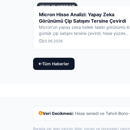
HISSELER HABERLERI
Micron Hisse Analizi: Yapay Zeka
Görünümü Çip Satışını Tersine Çevirdi
Micron'un yapay zeka bellek talebi görünümü ik
günlük çip satışını tersine çevirdi; hisse yüzde
15,81 sıçradı...
25.06.2026
Tüm Haberler
Veri Gecikmesi:
Hisse senedi ve Tahvil-Bono-R
Burada yer alan yatırım bilgi, yorum ve tavsiyeleri yatı