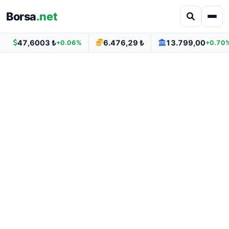
Borsa
.net
47,6003 ₺
6.476,29 ₺
13.799,00
+0.06%
+0.70