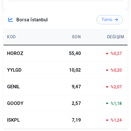
Borsa İstanbul
Tümü
KOD
SON
DEĞIŞIM
HOROZ
55,40
%0,27
YYLGD
10,02
%0,20
GENIL
9,47
%2,07
GOODY
2,57
%1,18
ISKPL
7,19
%1,24