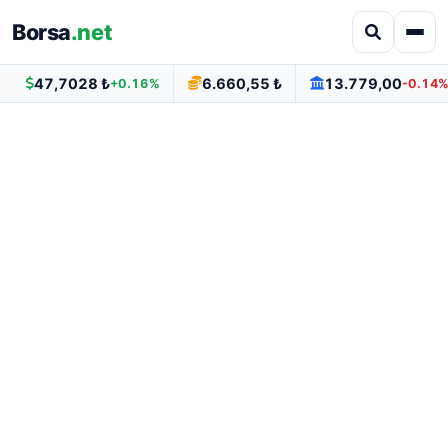
Borsa
.net
47,7028 ₺
6.660,55 ₺
13.779,00
+0.16%
-0.14