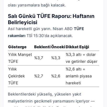
olası yansımalara bağlı kalacak.
Salı Günkü TÜFE Raporu: Haftanın
Belirleyicisi
Asıl hareketli gün yarın. Nisan ABD
TÜFE
rakamları
TSİ 15:30'da açıklanacak.
Gösterge
Beklenti
Önceki
Dikkat Eşiği
Yıllık Manşet
%3,3 altı = dolar
%3,7
%3,3
TÜFE
ve getiriler düşer
Yıllık
%2,6 altı =
Çekirdek
%2,7
%2,6
anlamlı piyasa
TÜFE
hareketi
Beklentilerdeki yükseliş, yükselen yakıt
maliyetlerinin gecikmeli yansımasını içeriyor —