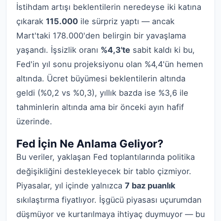
İstihdam artışı beklentilerin neredeyse iki katına
çıkarak
115.000
ile sürpriz yaptı — ancak
Mart'taki 178.000'den belirgin bir yavaşlama
yaşandı. İşsizlik oranı
%4,3'te
sabit kaldı ki bu,
Fed'in yıl sonu projeksiyonu olan %4,4'ün hemen
altında. Ücret büyümesi beklentilerin altında
geldi (%0,2 vs %0,3), yıllık bazda ise %3,6 ile
tahminlerin altında ama bir önceki ayın hafif
üzerinde.
Fed İçin Ne Anlama Geliyor?
Bu veriler, yaklaşan Fed toplantılarında politika
değişikliğini destekleyecek bir tablo çizmiyor.
Piyasalar, yıl içinde yalnızca
7 baz puanlık
sıkılaştırma fiyatlıyor. İşgücü piyasası uçurumdan
düşmüyor ve kurtarılmaya ihtiyaç duymuyor — bu