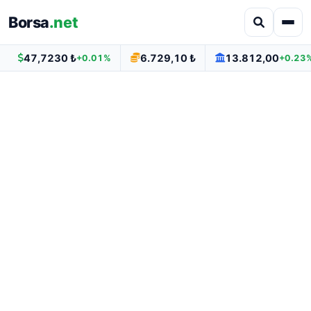
Borsa
.net
47,7230 ₺
6.729,10 ₺
13.812,00
+0.01%
+0.23