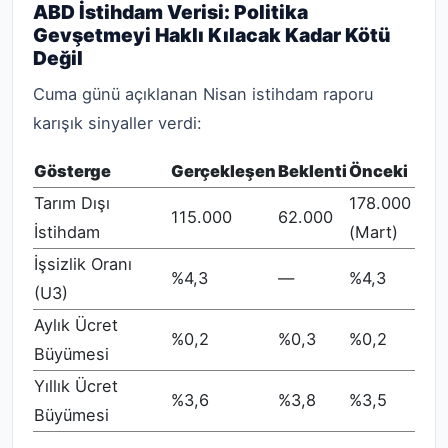
ABD İstihdam Verisi: Politika
Gevşetmeyi Haklı Kılacak Kadar Kötü
Değil
Cuma günü açıklanan Nisan istihdam raporu
karışık sinyaller verdi:
Gösterge
Gerçekleşen
Beklenti
Önceki
Tarım Dışı
178.000
115.000
62.000
İstihdam
(Mart)
İşsizlik Oranı
%4,3
—
%4,3
(U3)
Aylık Ücret
%0,2
%0,3
%0,2
Büyümesi
Yıllık Ücret
%3,6
%3,8
%3,5
Büyümesi