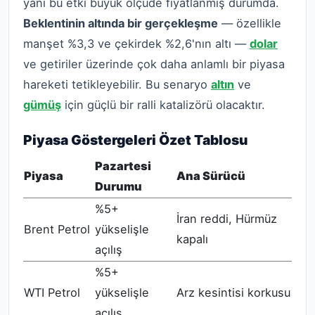
yani bu etki büyük ölçüde fiyatlanmış durumda.
Beklentinin altında bir gerçekleşme
— özellikle
manşet %3,3 ve çekirdek %2,6'nın altı —
dolar
ve getiriler üzerinde çok daha anlamlı bir piyasa
hareketi tetikleyebilir. Bu senaryo
altın
ve
gümüş
için güçlü bir ralli katalizörü olacaktır.
Piyasa Göstergeleri Özet Tablosu
Pazartesi
Piyasa
Ana Sürücü
Durumu
%5+
İran reddi, Hürmüz
Brent Petrol
yükselişle
kapalı
açılış
%5+
WTI Petrol
yükselişle
Arz kesintisi korkusu
açılış