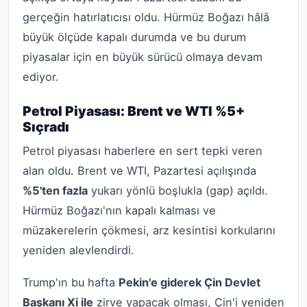
gerçeğin hatırlatıcısı oldu. Hürmüz Boğazı hâlâ
büyük ölçüde kapalı durumda ve bu durum
piyasalar için en büyük sürücü olmaya devam
ediyor.
Petrol Piyasası: Brent ve WTI %5+
Sıçradı
Petrol piyasası haberlere en sert tepki veren
alan oldu. Brent ve WTI, Pazartesi açılışında
%5'ten fazla
yukarı yönlü boşlukla (gap) açıldı.
Hürmüz Boğazı'nın kapalı kalması ve
müzakerelerin çökmesi, arz kesintisi korkularını
yeniden alevlendirdi.
Trump'ın bu hafta
Pekin'e giderek Çin Devlet
Başkanı Xi ile
zirve yapacak olması, Çin'i yeniden