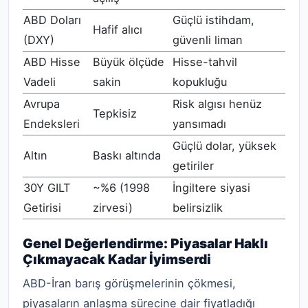
ABD Doları
Güçlü istihdam,
Hafif alıcı
(DXY)
güvenli liman
ABD Hisse
Büyük ölçüde
Hisse-tahvil
Vadeli
sakin
kopukluğu
Avrupa
Risk algısı henüz
Tepkisiz
Endeksleri
yansımadı
Güçlü dolar, yüksek
Altın
Baskı altında
getiriler
30Y GILT
~%6 (1998
İngiltere siyasi
Getirisi
zirvesi)
belirsizlik
Genel Değerlendirme: Piyasalar Haklı
Çıkmayacak Kadar İyimserdi
ABD-İran barış görüşmelerinin çökmesi,
piyasaların anlaşma sürecine dair fiyatladığı