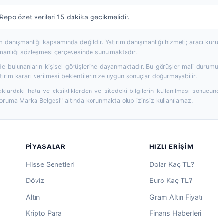
epo özet verileri 15 dakika gecikmelidir.
rım danışmanlığı kapsamında değildir. Yatırım danışmanlığı hizmeti; aracı ku
şmanlığı sözleşmesi çerçevesinde sunulmaktadır.
 bulunanların kişisel görüşlerine dayanmaktadır. Bu görüşler mali durumunuz
ırım kararı verilmesi beklentilerinize uygun sonuçlar doğurmayabilir.
aklardaki hata ve eksikliklerden ve sitedeki bilgilerin kullanılması sonucun
Koruma Marka Belgesi" altında korunmakta olup izinsiz kullanılamaz.
PIYASALAR
HIZLI ERIŞIM
Hisse Senetleri
Dolar Kaç TL?
Döviz
Euro Kaç TL?
Altın
Gram Altın Fiyatı
Kripto Para
Finans Haberleri