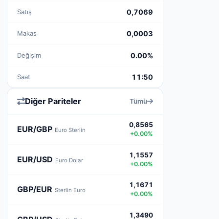
Satış
0,7069
Makas
0,0003
Değişim
0.00%
Saat
11:50
Diğer Pariteler
Tümü
0,8565
EUR/GBP
Euro Sterlin
+0.00%
1,1557
EUR/USD
Euro Dolar
+0.00%
1,1671
GBP/EUR
Sterlin Euro
+0.00%
1,3490