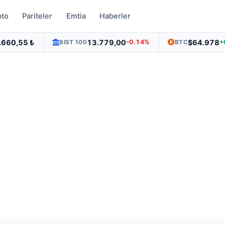
pto
Pariteler
Emtia
Haberler
.660,55 ₺
13.779,00
$64.978
-0.14%
+
BIST 100
BTC