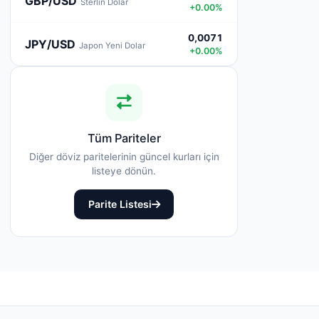
GBP/USD
Sterlin Dolar
+0.00%
0,0071
JPY/USD
Japon Yeni Dolar
+0.00%
Tüm Pariteler
Diğer döviz paritelerinin güncel kurları için
listeye dönün.
Parite Listesi