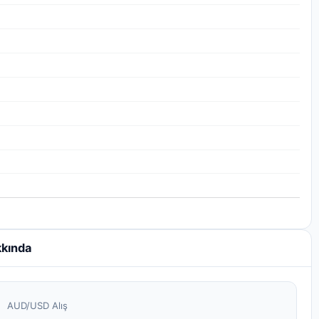
kkında
AUD/USD Alış