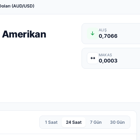
Doları (AUD/USD)
ALIŞ
ı Amerikan
0,7066
MAKAS
0,0003
1 Saat
24 Saat
7 Gün
30 Gün