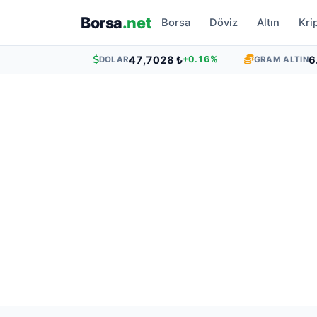
Borsa
.net
Borsa
Döviz
Altın
Kri
47,7028 ₺
6
+0.16%
DOLAR
GRAM ALTIN